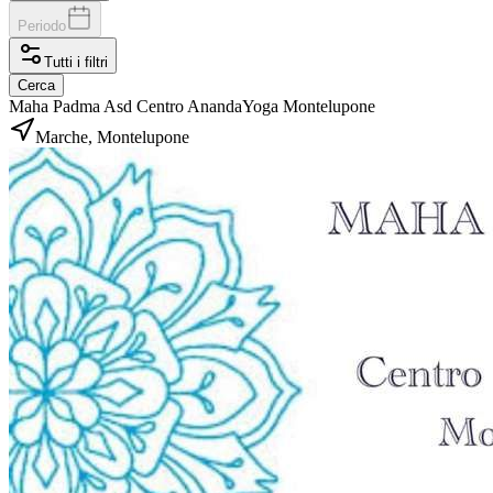
Periodo
Tutti i filtri
Cerca
Maha Padma Asd Centro AnandaYoga Montelupone
Marche, Montelupone