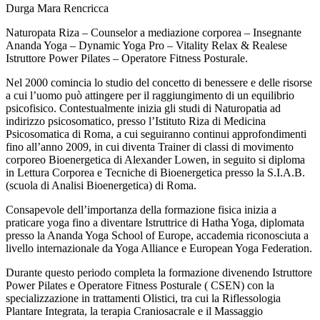
Durga Mara Rencricca
Naturopata Riza – Counselor a mediazione corporea – Insegnante
Ananda Yoga – Dynamic Yoga Pro – Vitality Relax & Realese
Istruttore Power Pilates – Operatore Fitness Posturale.
Nel 2000 comincia lo studio del concetto di benessere e delle risorse
a cui l’uomo può attingere per il raggiungimento di un equilibrio
psicofisico. Contestualmente inizia gli studi di Naturopatia ad
indirizzo psicosomatico, presso l’Istituto Riza di Medicina
Psicosomatica di Roma, a cui seguiranno continui approfondimenti
fino all’anno 2009, in cui diventa Trainer di classi di movimento
corporeo Bioenergetica di Alexander Lowen, in seguito si diploma
in Lettura Corporea e Tecniche di Bioenergetica presso la S.I.A.B.
(scuola di Analisi Bioenergetica) di Roma.
Consapevole dell’importanza della formazione fisica inizia a
praticare yoga fino a diventare Istruttrice di Hatha Yoga, diplomata
presso la Ananda Yoga School of Europe, accademia riconosciuta a
livello internazionale da Yoga Alliance e European Yoga Federation.
Durante questo periodo completa la formazione divenendo Istruttore
Power Pilates e Operatore Fitness Posturale ( CSEN) con la
specializzazione in trattamenti Olistici, tra cui la Riflessologia
Plantare Integrata, la terapia Craniosacrale e il Massaggio