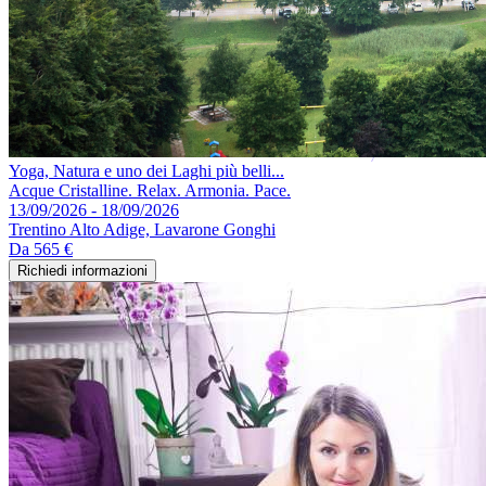
Yoga, Natura e uno dei Laghi più belli...
Acque Cristalline. Relax. Armonia. Pace.
13/09/2026 - 18/09/2026
Trentino Alto Adige, Lavarone Gonghi
Da
565 €
Richiedi informazioni