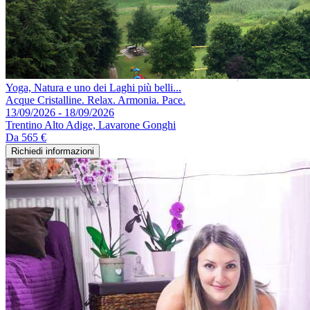
Yoga, Natura e uno dei Laghi più belli...
Acque Cristalline. Relax. Armonia. Pace.
13/09/2026 - 18/09/2026
Trentino Alto Adige, Lavarone Gonghi
Da
565 €
Richiedi informazioni