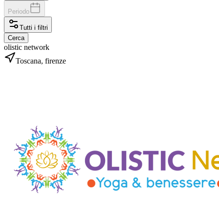
Periodo
Tutti i filtri
Cerca
olistic network
Toscana, firenze