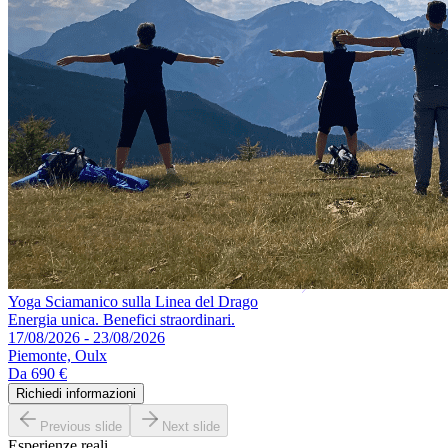
Yoga Sciamanico sulla Linea del Drago
Energia unica. Benefici straordinari.
17/08/2026 - 23/08/2026
Piemonte, Oulx
Da
690 €
Richiedi informazioni
Previous slide
Next slide
Esperienze reali