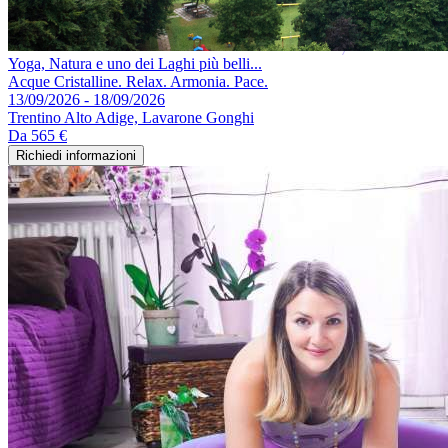
Yoga, Natura e uno dei Laghi più belli...
Acque Cristalline. Relax. Armonia. Pace.
13/09/2026 - 18/09/2026
Trentino Alto Adige, Lavarone Gonghi
Da
565 €
Richiedi informazioni