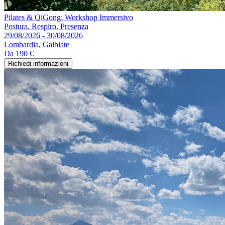
Pilates & QiGong: Workshop Immersivo
Postura. Respiro. Presenza
29/08/2026 - 30/08/2026
Lombardia, Galbiate
Da
190 €
Richiedi informazioni