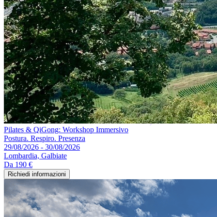
Pilates & QiGong: Workshop Immersivo
Postura. Respiro. Presenza
29/08/2026 - 30/08/2026
Lombardia, Galbiate
Da
190 €
Richiedi informazioni