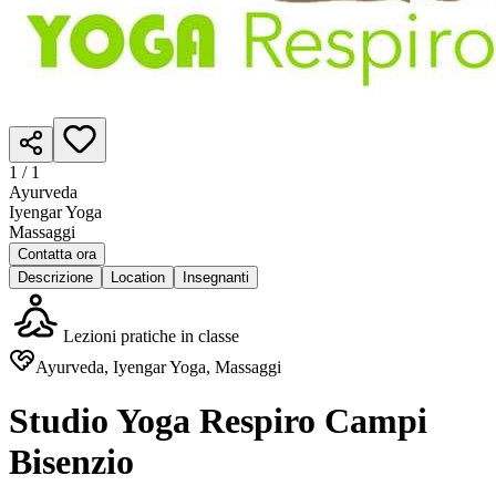
1 /
1
Ayurveda
Iyengar Yoga
Massaggi
Contatta ora
Descrizione
Location
Insegnanti
Lezioni pratiche in classe
Ayurveda, Iyengar Yoga, Massaggi
Studio Yoga Respiro Campi
Bisenzio