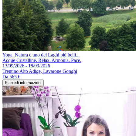
Yoga, Natura e uno dei Laghi più belli...
Acque Cristalline. Relax. Armonia. Pace.
13/09/2026 - 18/09/2026
Trentino Alto Adige, Lavarone Gonghi
Da
565 €
Richiedi informazioni