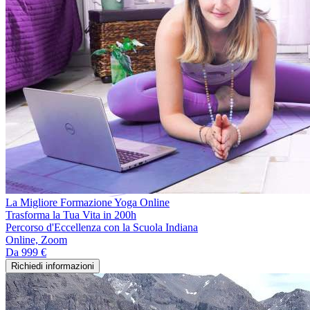
La Migliore Formazione Yoga Online
Trasforma la Tua Vita in 200h
Percorso d'Eccellenza con la Scuola Indiana
Online, Zoom
Da
999 €
Richiedi informazioni