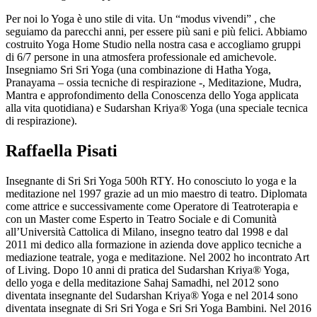
Per noi lo Yoga è uno stile di vita. Un “modus vivendi” , che
seguiamo da parecchi anni, per essere più sani e più felici. Abbiamo
costruito Yoga Home Studio nella nostra casa e accogliamo gruppi
di 6/7 persone in una atmosfera professionale ed amichevole.
Insegniamo Sri Sri Yoga (una combinazione di Hatha Yoga,
Pranayama – ossia tecniche di respirazione -, Meditazione, Mudra,
Mantra e approfondimento della Conoscenza dello Yoga applicata
alla vita quotidiana) e Sudarshan Kriya® Yoga (una speciale tecnica
di respirazione).
Raffaella Pisati
Insegnante di Sri Sri Yoga 500h RTY. Ho conosciuto lo yoga e la
meditazione nel 1997 grazie ad un mio maestro di teatro. Diplomata
come attrice e successivamente come Operatore di Teatroterapia e
con un Master come Esperto in Teatro Sociale e di Comunità
all’Università Cattolica di Milano, insegno teatro dal 1998 e dal
2011 mi dedico alla formazione in azienda dove applico tecniche a
mediazione teatrale, yoga e meditazione. Nel 2002 ho incontrato Art
of Living. Dopo 10 anni di pratica del Sudarshan Kriya® Yoga,
dello yoga e della meditazione Sahaj Samadhi, nel 2012 sono
diventata insegnante del Sudarshan Kriya® Yoga e nel 2014 sono
diventata insegnate di Sri Sri Yoga e Sri Sri Yoga Bambini. Nel 2016