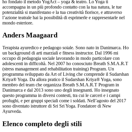
ho fondato il metodo YogAct – yoga & teatro. Lo Yoga ti
accompagna in un più profondo contatto con la tua natura, le tue
potenzialità si manifestano e la tua creatività fiorisce, e attraverso
l’azione teatrale hai la possibilità di esprimerle e rappresentarle nel
mondo esteriore.
Anders Maagaard
Terapista ayuredico e pedagogo soiale. Sono nato in Danimarca. Ho
un background di arti marziali e fitness instructor. Dal 1996 mi
occupo di pedagogia sociale lavorando in modo particolare con
adolescenti in difficoltà. Nel 2007 ho conosciuto Breath S.M.A.R.T
(stress management and rehabilitation training) Program. Un
programma sviluppato da Art of Living che comprende il Sudarshan
Kriya® Yoga. Da allora pratico il Sudarshan Kriya® Yoga, sono
membro del team che organizza Breath S.M.A.R.T Program in
Danimarca e dal 2013 sono uno degli insegnanti. Ho insegnato
questo programma in diversi contesti, tra cui le carceri e i campi
profughi, e per gruppi speciali come i soldati. Nell’agosto del 2017
sono diventato istruttore di Sri Sri Yoga. Fondatore di New
Ayurveda.
Elenco completo degli stili