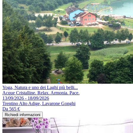
Yoga, Natura e uno dei Laghi più belli...
Acque Cristalline. Relax. Armonia. Pace.
13/09/2026 - 18/09/2026
Trentino Alto Adige, Lavarone Gonghi
Da
565 €
Richiedi informazioni