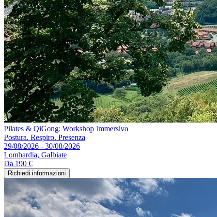
Pilates & QiGong: Workshop Immersivo
Postura. Respiro. Presenza
29/08/2026 - 30/08/2026
Lombardia, Galbiate
Da
190 €
Richiedi informazioni