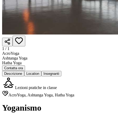
1 /
1
AcroYoga
Ashtanga Yoga
Hatha Yoga
Contatta ora
Descrizione
Location
Insegnanti
Lezioni pratiche in classe
AcroYoga, Ashtanga Yoga, Hatha Yoga
Yoganismo