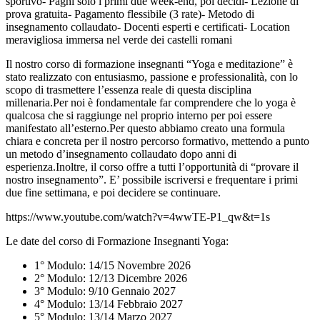
sportivo- Paghi solo i primi due week-end, poi decidi- Lezione di
prova gratuita- Pagamento flessibile (3 rate)- Metodo di
insegnamento collaudato- Docenti esperti e certificati- Location
meravigliosa immersa nel verde dei castelli romani
Il nostro corso di formazione insegnanti “Yoga e meditazione” è
stato realizzato con entusiasmo, passione e professionalità, con lo
scopo di trasmettere l’essenza reale di questa disciplina
millenaria.Per noi è fondamentale far comprendere che lo yoga è
qualcosa che si raggiunge nel proprio interno per poi essere
manifestato all’esterno.Per questo abbiamo creato una formula
chiara e concreta per il nostro percorso formativo, mettendo a punto
un metodo d’insegnamento collaudato dopo anni di
esperienza.Inoltre, il corso offre a tutti l’opportunità di “provare il
nostro insegnamento”. E’ possibile iscriversi e frequentare i primi
due fine settimana, e poi decidere se continuare.
https://www.youtube.com/watch?v=4wwTE-P1_qw&t=1s
Le date del corso di Formazione Insegnanti Yoga:
1° Modulo: 14/15 Novembre 2026
2° Modulo: 12/13 Dicembre 2026
3° Modulo: 9/10 Gennaio 2027
4° Modulo: 13/14 Febbraio 2027
5° Modulo: 13/14 Marzo 2027