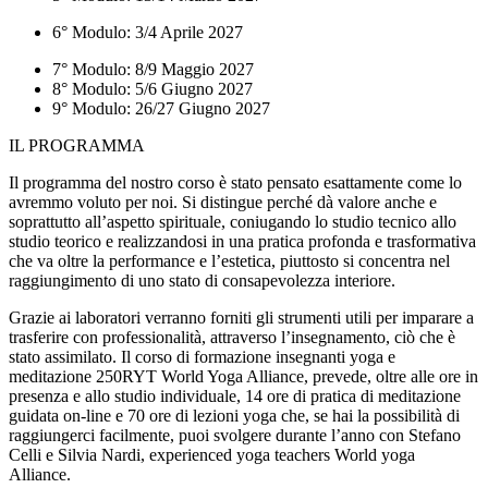
6° Modulo: 3/4 Aprile 2027
7° Modulo: 8/9 Maggio 2027
8° Modulo: 5/6 Giugno 2027
9° Modulo: 26/27 Giugno 2027
IL PROGRAMMA
Il programma del nostro corso è stato pensato esattamente come lo
avremmo voluto per noi. Si distingue perché dà valore anche e
soprattutto all’aspetto spirituale, coniugando lo studio tecnico allo
studio teorico e realizzandosi in una pratica profonda e trasformativa
che va oltre la performance e l’estetica, piuttosto si concentra nel
raggiungimento di uno stato di consapevolezza interiore.
Grazie ai laboratori verranno forniti gli strumenti utili per imparare a
trasferire con professionalità, attraverso l’insegnamento, ciò che è
stato assimilato. Il corso di formazione insegnanti yoga e
meditazione 250RYT World Yoga Alliance, prevede, oltre alle ore in
presenza e allo studio individuale, 14 ore di pratica di meditazione
guidata on-line e 70 ore di lezioni yoga che, se hai la possibilità di
raggiungerci facilmente, puoi svolgere durante l’anno con Stefano
Celli e Silvia Nardi, experienced yoga teachers World yoga
Alliance.