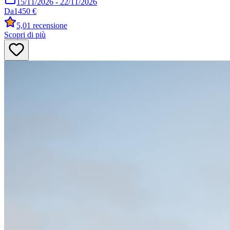
15/11/2026
-
22/11/2026
Da
1450 €
5,0
1 recensione
Scopri di più