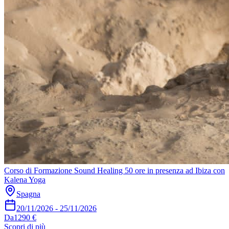
Corso di Formazione Sound Healing 50 ore in presenza ad Ibiza con
Kalena Yoga
Spagna
20/11/2026
-
25/11/2026
Da
1290 €
Scopri di più