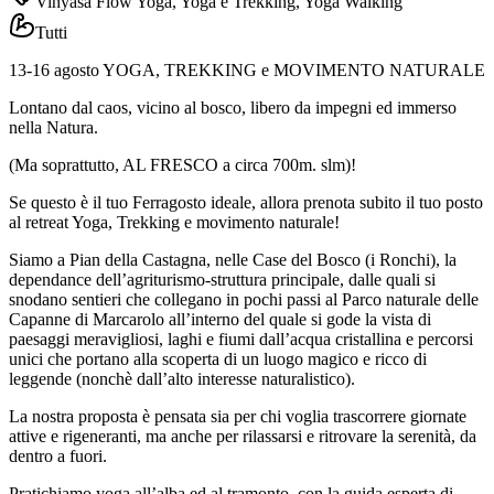
Vinyasa Flow Yoga, Yoga e Trekking, Yoga Walking
Tutti
13-16 agosto YOGA, TREKKING e MOVIMENTO NATURALE
Lontano dal caos, vicino al bosco, libero da impegni ed immerso
nella Natura.
(Ma soprattutto, AL FRESCO a circa 700m. slm)!
Se questo è il tuo Ferragosto ideale, allora prenota subito il tuo posto
al retreat Yoga, Trekking e movimento naturale!
Siamo a Pian della Castagna, nelle Case del Bosco (i Ronchi), la
dependance dell’agriturismo-struttura principale, dalle quali si
snodano sentieri che collegano in pochi passi al Parco naturale delle
Capanne di Marcarolo all’interno del quale si gode la vista di
paesaggi meravigliosi, laghi e fiumi dall’acqua cristallina e percorsi
unici che portano alla scoperta di un luogo magico e ricco di
leggende (nonchè dall’alto interesse naturalistico).
La nostra proposta è pensata sia per chi voglia trascorrere giornate
attive e rigeneranti, ma anche per rilassarsi e ritrovare la serenità, da
dentro a fuori.
Pratichiamo yoga all’alba ed al tramonto, con la guida esperta di