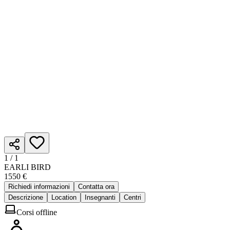
1 /
1
EARLI BIRD
1550 €
Richiedi informazioni
Contatta ora
Descrizione
Location
Insegnanti
Centri
Corsi offline