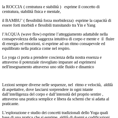
la ROCCIA ( centratura e stabilità ) esprime il concetto di
centratura, stabilità fisica e mentale,
il BAMBU’ ( flessibilità forza morbidezza) esprime la capacità di
essere forti morbidi e flessibili transitando tra Yin e Yang
l’ACQUA (wave flow) esprime l’atteggiamento adattabile nella
consapevolezza della saggezza intuitiva di corpo e mente e il fluire
di energia ed emozioni, si esprime ad un ritmo consapevole ed
equilibrato nella pratica come nel respiro.
Lo yoga ci porta a prendere coscienza della nostra essenza e
attraverso il potenziale risvegliato imparare ad esprimersi
nell'insegnamento attraverso uno stile fluido e dinamico
Lezioni sempre diverse nelle sequenze, nel ritmo e velocità, aldilà
di aspettative, dove lasciarsi sorprendere in ogni istante
dall’intelligenza del corpo e dall’intensità del proprio sentire ,
attraverso una pratica semplice e libera da schemi che si adatta al
praticante.
L’esplorazione e studio dei concetti tradizionali dello Yoga quali
base di una pratica che si esprime, aldilà di dogmi e codificazioni,