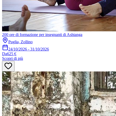
200 ore di formazione per insegnanti di Ashtanga
Puglia, Zollino
24/10/2026
-
31/10/2026
Da
625 €
Scopri di più