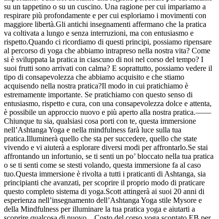
su un tappetino o su un cuscino. Una ragione per cui impariamo a
respirare più profondamente e per cui esploriamo i movimenti con
maggiore libertà.Gli antichi insegnamenti affermano che la pratica
va coltivata a lungo e senza interruzioni, ma con entusiasmo e
rispetto.Quando ci ricordiamo di questi principi, possiamo ripensare
al percorso di yoga che abbiamo intrapreso nella nostra vita? Come
si è sviluppata la pratica in ciascuno di noi nel corso del tempo? I
suoi frutti sono arrivati con calma? E soprattutto, possiamo vedere il
tipo di consapevolezza che abbiamo acquisito e che stiamo
acquisendo nella nostra pratica?Il modo in cui pratichiamo è
estremamente importante. Se pratichiamo con questo senso di
entusiasmo, rispetto e cura, con una consapevolezza dolce e attenta,
è possibile un approccio nuovo e più aperto alla nostra pratica.——
Chiunque tu sia, qualsiasi cosa porti con te, questa immersione
nell’Ashtanga Yoga e nella mindfulness farà luce sulla tua
pratica.Illuminerà quello che sta per succedere, quello che state
vivendo e vi aiuterà a esplorare diversi modi per affrontarlo.Se stai
affrontando un infortunio, se ti senti un po’ bloccato nella tua pratica
o se ti senti come se stesti volando, questa immersione fa al caso
tuo.Questa immersione è rivolta a tutti i praticanti di Ashtanga, sia
principianti che avanzati, per scoprire il proprio modo di praticare
questo completo sistema di yoga.Scott attingerà ai suoi 20 anni di
esperienza nell’insegnamento dell’Ashtanga Yoga stile Mysore e
della Mindfulness per illuminare la tua pratica yoga e aiutarti a
scoprire qualcosa di nuovo…Costo del corso yoga scontato EB per