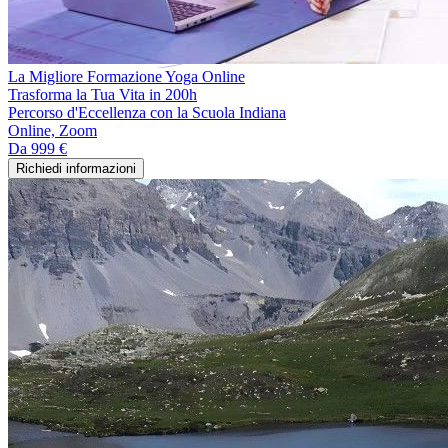
La Migliore Formazione Yoga Online
Trasforma la Tua Vita in 200h
Percorso d'Eccellenza con la Scuola Indiana
Online, Zoom
Da
999 €
Richiedi informazioni