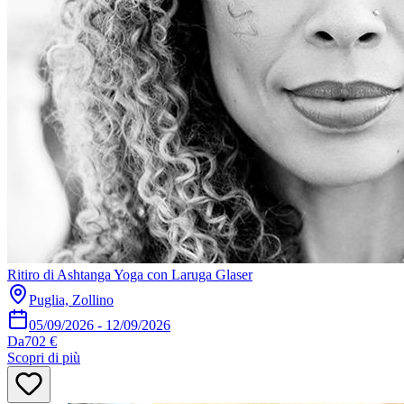
Ritiro di Ashtanga Yoga con Laruga Glaser
Puglia, Zollino
05/09/2026
-
12/09/2026
Da
702 €
Scopri di più