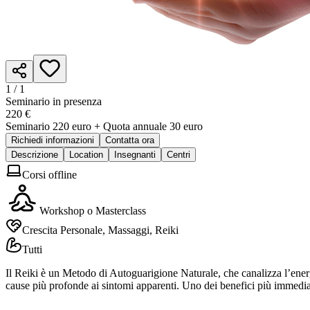
1 /
1
Seminario in presenza
220 €
Seminario 220 euro + Quota annuale 30 euro
Richiedi informazioni
Contatta ora
Descrizione
Location
Insegnanti
Centri
Corsi offline
Workshop o Masterclass
Crescita Personale, Massaggi, Reiki
Tutti
Il Reiki è un Metodo di Autoguarigione Naturale, che canalizza l’energ
cause più profonde ai sintomi apparenti. Uno dei benefici più immediat