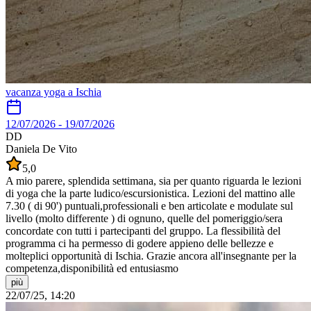
vacanza yoga a Ischia
12/07/2026
-
19/07/2026
DD
Daniela De Vito
5,0
A mio parere, splendida settimana, sia per quanto riguarda le lezioni
di yoga che la parte ludico/escursionistica. Lezioni del mattino alle
7.30 ( di 90') puntuali,professionali e ben articolate e modulate sul
livello (molto differente ) di ognuno, quelle del pomeriggio/sera
concordate con tutti i partecipanti del gruppo. La flessibilità del
programma ci ha permesso di godere appieno delle bellezze e
molteplici opportunità di Ischia. Grazie ancora all'insegnante per la
competenza,disponibilità ed entusiasmo
più
22/07/25, 14:20