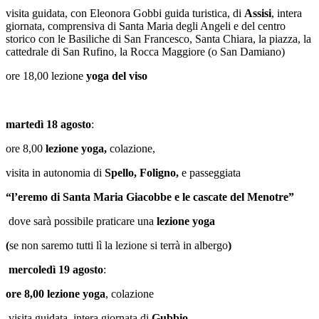
visita guidata, con Eleonora Gobbi guida turistica, di
Assisi
, intera
giornata, comprensiva di Santa Maria degli Angeli e del centro
storico con le Basiliche di San Francesco, Santa Chiara, la piazza, la
cattedrale di San Rufino, la Rocca Maggiore (o San Damiano)
ore 18,00 lezione
yoga del viso
martedì 18 agosto
:
ore 8,00
lezione yoga,
colazione,
visita in autonomia di
Spello, Foligno,
e passeggiata
“l’eremo di Santa Maria Giacobbe e le cascate del Menotre”
dove sarà possibile praticare una
lezione yoga
(
se non saremo tutti lì la lezione si terrà in albergo
)
mercoledì 19 agosto
:
ore 8,00 lezione yoga
, colazione
visita guidata, intera giornata di
Gubbio
,