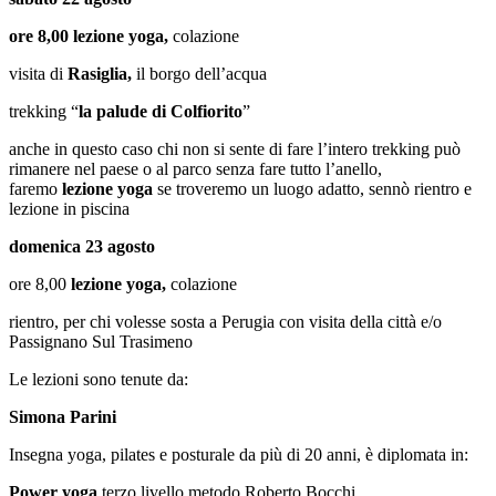
ore 8,00 lezione yoga,
colazione
visita di
Rasiglia,
il borgo dell’acqua
trekking “
la palude di Colfiorito
”
anche in questo caso chi non si sente di fare l’intero trekking può
rimanere nel paese o al parco senza fare tutto l’anello,
faremo
lezione yoga
se troveremo un luogo adatto, sennò rientro e
lezione in piscina
domenica 23 agosto
ore 8,00
lezione yoga,
colazione
rientro, per chi volesse sosta a Perugia con visita della città e/o
Passignano Sul Trasimeno
Le lezioni sono tenute da:
Simona Parini
Insegna yoga, pilates e posturale da più di 20 anni, è diplomata in:
Power yoga
terzo livello metodo Roberto Bocchi