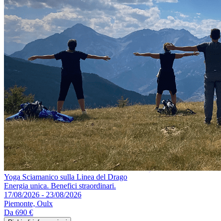
Yoga Sciamanico sulla Linea del Drago
Energia unica. Benefici straordinari.
17/08/2026 - 23/08/2026
Piemonte, Oulx
Da
690 €