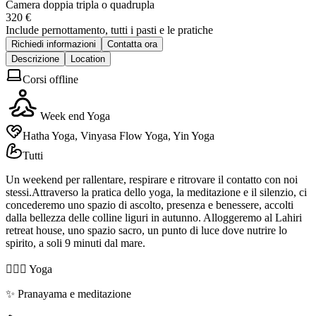
Camera doppia tripla o quadrupla
320 €
Include pernottamento, tutti i pasti e le pratiche
Richiedi informazioni
Contatta ora
Descrizione
Location
Corsi offline
Week end Yoga
Hatha Yoga, Vinyasa Flow Yoga, Yin Yoga
Tutti
Un weekend per rallentare, respirare e ritrovare il contatto con noi
stessi.Attraverso la pratica dello yoga, la meditazione e il silenzio, ci
concederemo uno spazio di ascolto, presenza e benessere, accolti
dalla bellezza delle colline liguri in autunno. Alloggeremo al Lahiri
retreat house, uno spazio sacro, un punto di luce dove nutrire lo
spirito, a soli 9 minuti dal mare.
🧘🏻‍♀️ Yoga
✨ Pranayama e meditazione