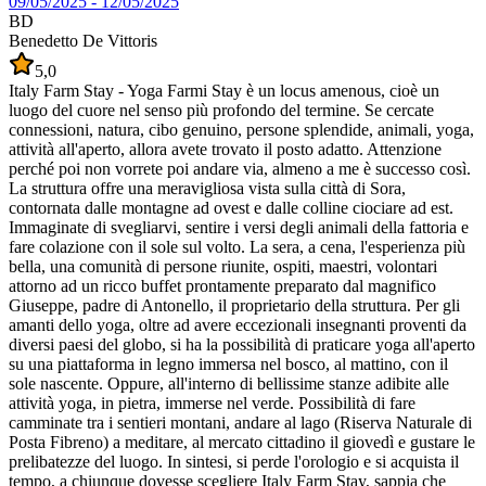
09/05/2025
-
12/05/2025
BD
Benedetto De Vittoris
5,0
Italy Farm Stay - Yoga Farmi Stay è un locus amenous, cioè un
luogo del cuore nel senso più profondo del termine. Se cercate
connessioni, natura, cibo genuino, persone splendide, animali, yoga,
attività all'aperto, allora avete trovato il posto adatto. Attenzione
perché poi non vorrete poi andare via, almeno a me è successo così.
La struttura offre una meravigliosa vista sulla città di Sora,
contornata dalle montagne ad ovest e dalle colline ciociare ad est.
Immaginate di svegliarvi, sentire i versi degli animali della fattoria e
fare colazione con il sole sul volto. La sera, a cena, l'esperienza più
bella, una comunità di persone riunite, ospiti, maestri, volontari
attorno ad un ricco buffet prontamente preparato dal magnifico
Giuseppe, padre di Antonello, il proprietario della struttura. Per gli
amanti dello yoga, oltre ad avere eccezionali insegnanti proventi da
diversi paesi del globo, si ha la possibilità di praticare yoga all'aperto
su una piattaforma in legno immersa nel bosco, al mattino, con il
sole nascente. Oppure, all'interno di bellissime stanze adibite alle
attività yoga, in pietra, immerse nel verde. Possibilità di fare
camminate tra i sentieri montani, andare al lago (Riserva Naturale di
Posta Fibreno) a meditare, al mercato cittadino il giovedì e gustare le
prelibatezze del luogo. In sintesi, si perde l'orologio e si acquista il
tempo, a chiunque dovesse scegliere Italy Farm Stay, sappia che