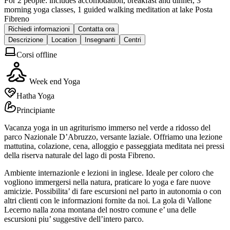
For 2 people: includes accomodation, breakfast and dinner, 3
morning yoga classes, 1 guided walking meditation at lake Posta
Fibreno
Richiedi informazioni
Contatta ora
Descrizione
Location
Insegnanti
Centri
Corsi offline
Week end Yoga
Hatha Yoga
Principiante
Vacanza yoga in un agriturismo immerso nel verde a ridosso del
parco Nazionale D’Abruzzo, versante laziale. Offriamo una lezione
mattutina, colazione, cena, alloggio e passeggiata meditata nei pressi
della riserva naturale del lago di posta Fibreno.
Ambiente internazionle e lezioni in inglese. Ideale per coloro che
vogliono immergersi nella natura, praticare lo yoga e fare nuove
amicizie. Possibilita’ di fare escursioni nel parto in autonomia o con
altri clienti con le informazioni fornite da noi. La gola di Vallone
Lecerno nalla zona montana del nostro comune e’ una delle
escursioni piu’ suggestive dell’intero parco.