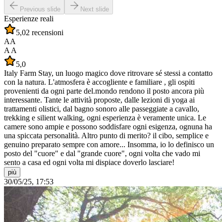
Previous slide
Next slide
Esperienze reali
5,0
2 recensioni
AA
A A
5,0
Italy Farm Stay, un luogo magico dove ritrovare sé stessi a contatto
con la natura. L'atmosfera è accogliente e familiare , gli ospiti
provenienti da ogni parte del.mondo rendono il posto ancora più
interessante. Tante le attività proposte, dalle lezioni di yoga ai
trattamenti olistici, dal bagno sonoro alle passeggiate a cavallo,
trekking e silient walking, ogni esperienza è veramente unica. Le
camere sono ampie e possono soddisfare ogni esigenza, ognuna ha
una spiccata personalità. Altro punto di merito? il cibo, semplice e
genuino preparato sempre con amore... Insomma, io lo definisco un
posto del "cuore" e dal "grande cuore", ogni volta che vado mi
sento a casa ed ogni volta mi dispiace doverlo lasciare!
più
30/05/25, 17:53