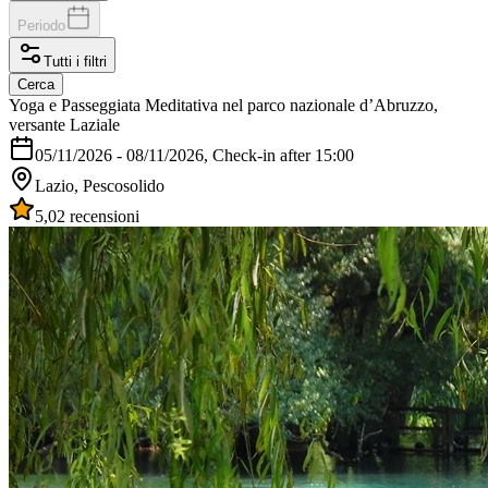
Periodo
Tutti i filtri
Cerca
Yoga e Passeggiata Meditativa nel parco nazionale d’Abruzzo,
versante Laziale
05/11/2026
-
08/11/2026
, Check-in after 15:00
Lazio, Pescosolido
5,0
2 recensioni