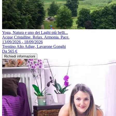
Yoga, Natura e uno dei Laghi più belli...
Acque Cristalline. Relax. Armonia. Pace.
13/09/2026 - 18/09/2026
Trentino Alto Adige, Lavarone Gonghi
Da
565 €
Richiedi informazioni