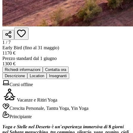
1 /
7
Early Bird (fino al 31 maggio)
1170 €
Prezzo standard dal 1 giugno
1300 €
Richiedi informazioni
Contatta ora
Descrizione
Location
Insegnanti
Corsi offline
Vacanze e Ritiri Yoga
Crescita Personale, Tantra Yoga, Yin Yoga
Principiante
𝒀𝒐𝒈𝒂 𝒆 𝑺𝒕𝒆𝒍𝒍𝒆 𝒏𝒆𝒍 𝑫𝒆𝒔𝒆𝒓𝒕𝒐 è 𝒖𝒏’𝒆𝒔𝒑𝒆𝒓𝒊𝒆𝒏𝒛𝒂 𝒊𝒎𝒎𝒆𝒓𝒔𝒊𝒗𝒂 𝒅𝒊 𝟖 𝒈𝒊𝒐𝒓𝒏𝒊
𝒏𝒆𝒍 𝑺𝒂𝒉𝒂𝒓𝒂 𝒎𝒂𝒓𝒐𝒄𝒄𝒉𝒊𝒏𝒐, 𝒕𝒓𝒂 𝒄𝒂𝒎𝒎𝒊𝒏𝒐, 𝒔𝒊𝒍𝒆𝒏𝒛𝒊𝒐, 𝒚𝒐𝒈𝒂, 𝒓𝒆𝒔𝒑𝒊𝒓𝒐, 𝒄𝒊𝒆𝒍𝒊