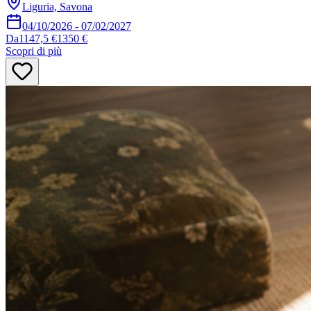
Liguria, Savona
04/10/2026
-
07/02/2027
Da
1147,5 €
1350 €
Scopri di più