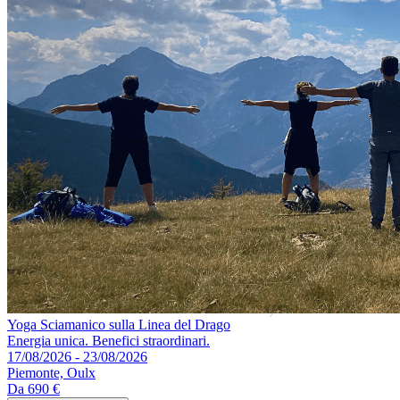
Yoga Sciamanico sulla Linea del Drago
Energia unica. Benefici straordinari.
17/08/2026 - 23/08/2026
Piemonte, Oulx
Da
690 €