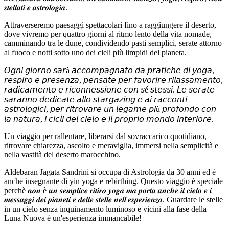
𝒔𝒕𝒆𝒍𝒍𝒂𝒕𝒊 𝒆 𝒂𝒔𝒕𝒓𝒐𝒍𝒐𝒈𝒊𝒂.
Attraverseremo paesaggi spettacolari fino a raggiungere il deserto,
dove vivremo per quattro giorni al ritmo lento della vita nomade,
camminando tra le dune, condividendo pasti semplici, serate attorno
al fuoco e notti sotto uno dei cieli più limpidi del pianeta.
𝘖𝘨𝘯𝘪 𝘨𝘪𝘰𝘳𝘯𝘰 𝘴𝘢𝘳à 𝘢𝘤𝘤𝘰𝘮𝘱𝘢𝘨𝘯𝘢𝘵𝘰 𝘥𝘢 𝘱𝘳𝘢𝘵𝘪𝘤𝘩𝘦 𝘥𝘪 𝘺𝘰𝘨𝘢,
𝘳𝘦𝘴𝘱𝘪𝘳𝘰 𝘦 𝘱𝘳𝘦𝘴𝘦𝘯𝘻𝘢, 𝘱𝘦𝘯𝘴𝘢𝘵𝘦 𝘱𝘦𝘳 𝘧𝘢𝘷𝘰𝘳𝘪𝘳𝘦 𝘳𝘪𝘭𝘢𝘴𝘴𝘢𝘮𝘦𝘯𝘵𝘰,
𝘳𝘢𝘥𝘪𝘤𝘢𝘮𝘦𝘯𝘵𝘰 𝘦 𝘳𝘪𝘤𝘰𝘯𝘯𝘦𝘴𝘴𝘪𝘰𝘯𝘦 𝘤𝘰𝘯 𝘴é 𝘴𝘵𝘦𝘴𝘴𝘪. 𝘓𝘦 𝘴𝘦𝘳𝘢𝘵𝘦
𝘴𝘢𝘳𝘢𝘯𝘯𝘰 𝘥𝘦𝘥𝘪𝘤𝘢𝘵𝘦 𝘢𝘭𝘭𝘰 𝘴𝘵𝘢𝘳𝘨𝘢𝘻𝘪𝘯𝘨 𝘦 𝘢𝘪 𝘳𝘢𝘤𝘤𝘰𝘯𝘵𝘪
𝘢𝘴𝘵𝘳𝘰𝘭𝘰𝘨𝘪𝘤𝘪, 𝘱𝘦𝘳 𝘳𝘪𝘵𝘳𝘰𝘷𝘢𝘳𝘦 𝘶𝘯 𝘭𝘦𝘨𝘢𝘮𝘦 𝘱𝘪ù 𝘱𝘳𝘰𝘧𝘰𝘯𝘥𝘰 𝘤𝘰𝘯
𝘭𝘢 𝘯𝘢𝘵𝘶𝘳𝘢, 𝘪 𝘤𝘪𝘤𝘭𝘪 𝘥𝘦𝘭 𝘤𝘪𝘦𝘭𝘰 𝘦 𝘪𝘭 𝘱𝘳𝘰𝘱𝘳𝘪𝘰 𝘮𝘰𝘯𝘥𝘰 𝘪𝘯𝘵𝘦𝘳𝘪𝘰𝘳𝘦.
Un viaggio per rallentare, liberarsi dal sovraccarico quotidiano,
ritrovare chiarezza, ascolto e meraviglia, immersi nella semplicità e
nella vastità del deserto marocchino.
Aldebaran Jagata Sandrini si occupa di Astrologia da 30 anni ed è
anche insegnante di yin yoga e rebirthing. Questo viaggio è speciale
perchè 𝒏𝒐𝒏 è 𝒖𝒏 𝒔𝒆𝒎𝒑𝒍𝒊𝒄𝒆 𝒓𝒊𝒕𝒊𝒓𝒐 𝒚𝒐𝒈𝒂 𝒎𝒂 𝒑𝒐𝒓𝒕𝒂 𝒂𝒏𝒄𝒉𝒆 𝒊𝒍 𝒄𝒊𝒆𝒍𝒐 𝒆 𝒊
𝒎𝒆𝒔𝒔𝒂𝒈𝒈𝒊 𝒅𝒆𝒊 𝒑𝒊𝒂𝒏𝒆𝒕𝒊 𝒆 𝒅𝒆𝒍𝒍𝒆 𝒔𝒕𝒆𝒍𝒍𝒆 𝒏𝒆𝒍𝒍'𝒆𝒔𝒑𝒆𝒓𝒊𝒆𝒏𝒛𝒂. Guardare le stelle
in un cielo senza inquinamento luminoso e vicini alla fase della
Luna Nuova è un'esperienza immancabile!