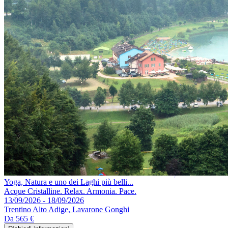
Yoga, Natura e uno dei Laghi più belli...
Acque Cristalline. Relax. Armonia. Pace.
13/09/2026 - 18/09/2026
Trentino Alto Adige, Lavarone Gonghi
Da
565 €