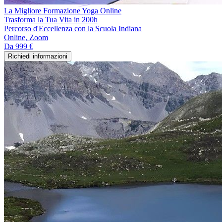
La Migliore Formazione Yoga Online
Trasforma la Tua Vita in 200h
Percorso d'Eccellenza con la Scuola Indiana
Online, Zoom
Da
999 €
Richiedi informazioni