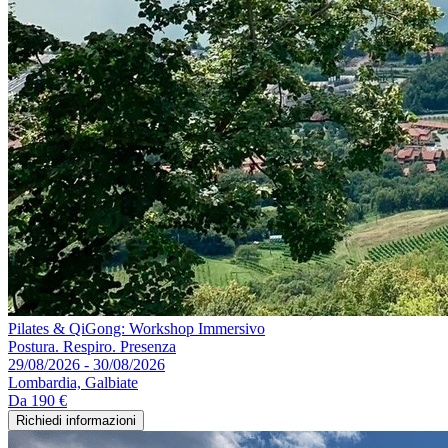
Pilates & QiGong: Workshop Immersivo
Postura. Respiro. Presenza
29/08/2026 - 30/08/2026
Lombardia, Galbiate
Da
190 €
Richiedi informazioni