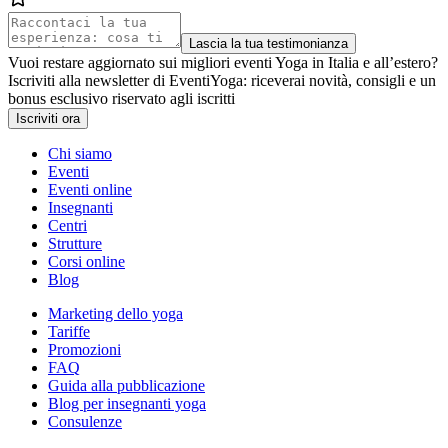
Lascia la tua testimonianza
Vuoi restare aggiornato sui migliori eventi Yoga in Italia e all’estero?
Iscriviti alla newsletter di EventiYoga: riceverai novità, consigli e un
bonus esclusivo riservato agli iscritti
Iscriviti ora
Chi siamo
Eventi
Eventi online
Insegnanti
Centri
Strutture
Corsi online
Blog
Marketing dello yoga
Tariffe
Promozioni
FAQ
Guida alla pubblicazione
Blog per insegnanti yoga
Consulenze