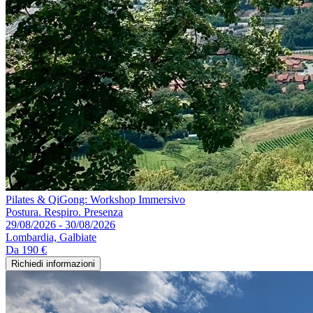
Pilates & QiGong: Workshop Immersivo
Postura. Respiro. Presenza
29/08/2026 - 30/08/2026
Lombardia, Galbiate
Da
190 €
Richiedi informazioni