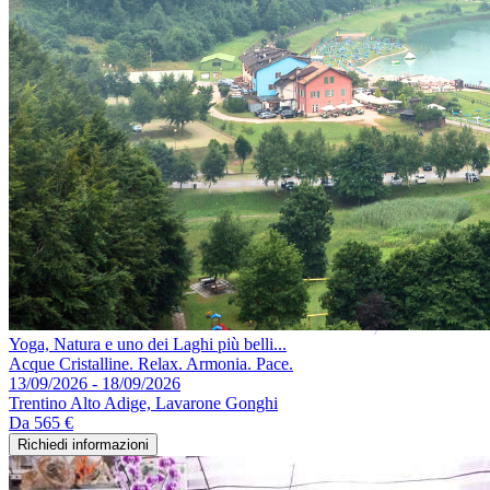
Yoga, Natura e uno dei Laghi più belli...
Acque Cristalline. Relax. Armonia. Pace.
13/09/2026 - 18/09/2026
Trentino Alto Adige, Lavarone Gonghi
Da
565 €
Richiedi informazioni