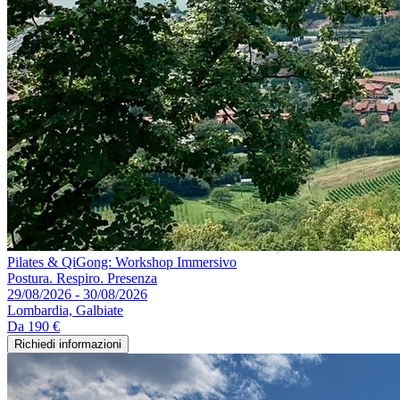
Pilates & QiGong: Workshop Immersivo
Postura. Respiro. Presenza
29/08/2026 - 30/08/2026
Lombardia, Galbiate
Da
190 €
Richiedi informazioni