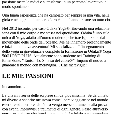
passione mette le radici e si trasforma in un percorso lavorativo in
modo spontaneo.
Una lunga esperienza che ha cambiato per sempre la mia vita, nella
gioia e nella gratitudine per coloro che mi hanno trasmesso tutto ciò.
Nel 2012 incontro per caso Odaka Yoga® ritrovando una relazione
sana con il mio corpo e me stessa nel quotidiano. Odaka è uno stile
unico di Yoga, adatto all’uomo moderno, che trae ispirazione dal
movimento delle onde dell’oceano. Me ne innamoro profondamente
e inizia una nuova avventura! Mi specializzo nell’insegnamento
dello yoga in gravidanza e completo la formazione in Odaka® Yoga
500H RYT PLUS. Attualmente sono studente nel Training di
formazione: “Tantsu. Lo Shiatsu del cuore®”. Imparo di nuovo a
guardare il mondo con meraviglia… Che meraviglia!
LE MIE PASSIONI
In cammino…
La vita mi riserva delle sorprese sin da giovanissima! Se da un lato
mi diverto a scoprire me stessa come libera viaggiatrice nel mondo
esteriore ed interiore, dall’altro vengo messa duramente alla prova
con eventi improvvisi e traumatici di ogni genere. Passo attraverso
queste esperienze che bruciano con totalità e inizio a comprendere