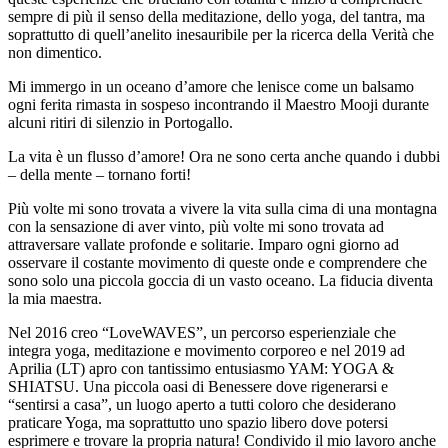
sempre di più il senso della meditazione, dello yoga, del tantra, ma
soprattutto di quell’anelito inesauribile per la ricerca della Verità che
non dimentico.
Mi immergo in un oceano d’amore che lenisce come un balsamo
ogni ferita rimasta in sospeso incontrando il Maestro Mooji durante
alcuni ritiri di silenzio in Portogallo.
La vita è un flusso d’amore! Ora ne sono certa anche quando i dubbi
– della mente – tornano forti!
Più volte mi sono trovata a vivere la vita sulla cima di una montagna
con la sensazione di aver vinto, più volte mi sono trovata ad
attraversare vallate profonde e solitarie. Imparo ogni giorno ad
osservare il costante movimento di queste onde e comprendere che
sono solo una piccola goccia di un vasto oceano. La fiducia diventa
la mia maestra.
Nel 2016 creo “LoveWAVES”, un percorso esperienziale che
integra yoga, meditazione e movimento corporeo e nel 2019 ad
Aprilia (LT) apro con tantissimo entusiasmo YAM: YOGA &
SHIATSU. Una piccola oasi di Benessere dove rigenerarsi e
“sentirsi a casa”, un luogo aperto a tutti coloro che desiderano
praticare Yoga, ma soprattutto uno spazio libero dove potersi
esprimere e trovare la propria natura! Condivido il mio lavoro anche