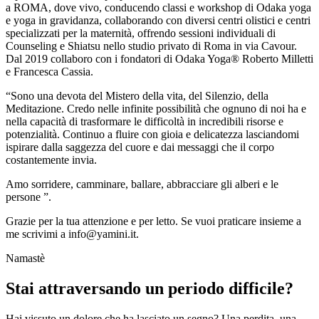
a ROMA, dove vivo, conducendo classi e workshop di Odaka yoga
e yoga in gravidanza, collaborando con diversi centri olistici e centri
specializzati per la maternità, offrendo sessioni individuali di
Counseling e Shiatsu nello studio privato di Roma in via Cavour.
Dal 2019 collaboro con i fondatori di Odaka Yoga® Roberto Milletti
e Francesca Cassia.
“Sono una devota del Mistero della vita, del Silenzio, della
Meditazione. Credo nelle infinite possibilità che ognuno di noi ha e
nella capacità di trasformare le difficoltà in incredibili risorse e
potenzialità. Continuo a fluire con gioia e delicatezza lasciandomi
ispirare dalla saggezza del cuore e dai messaggi che il corpo
costantemente invia.
Amo sorridere, camminare, ballare, abbracciare gli alberi e le
persone ”.
Grazie per la tua attenzione e per letto. Se vuoi praticare insieme a
me scrivimi a info@yamini.it.
Namastè
Stai attraversando un periodo difficile?
Hai vissuto un dolore che ha lasciato un segno? Una perdita, una