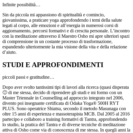
Infinite possibilità…
Sin da piccola mi appassiono di spiritualità e comincio,
giovanissima, a praticare yoga approfondendo i temi della salute
legati al corpo, alle emozioni e all’energia in numerosi corsi di
aggiornamento, percorsi formativi e di crescita personale. L’incontro
con la meditazione attraverso il Maestro Osho mi apre ulteriori spazi
di comprensione in un costante processo di trasformazione,
espandendo ulteriormente la mia visione della vita e della relazione
d’aiuto.
STUDI E APPROFONDIMENTI
piccoli passi e gratitudine…
Dopo aver svolto tantissimi tipi di lavori alla ricerca (quasi disperata
🙂 di me stessa, decido di riprendere gli studi e mi formo con un
Master Triennale in Counselling ad approccio integrato nel 2006,
divento poi insegnante certificata di Odaka Yoga® 500H RYT
PLUS. Sono operatrice Shiatsu, secondo il metodo Masunaga con
oltre 15 anni di esperienza e massoterapista MCB. Dal 2005 al 2016
partecipo e collaboro a training formativi di Tantra, approfondendo
lo studio, la pratica del Tantra e di diverse tecniche di meditazione
attiva di Osho come via di conoscenza di me stessa. In quegli anni la