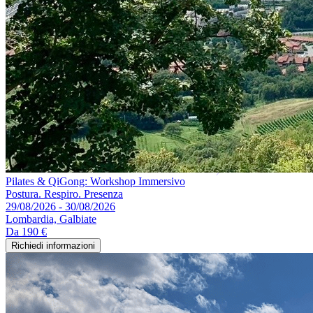
Pilates & QiGong: Workshop Immersivo
Postura. Respiro. Presenza
29/08/2026 - 30/08/2026
Lombardia, Galbiate
Da
190 €
Richiedi informazioni