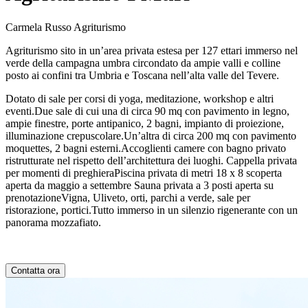
Carmela Russo Agriturismo
Agriturismo sito in un’area privata estesa per 127 ettari immerso nel
verde della campagna umbra circondato da ampie valli e colline
posto ai confini tra Umbria e Toscana nell’alta valle del Tevere.
Dotato di sale per corsi di yoga, meditazione, workshop e altri
eventi.Due sale di cui una di circa 90 mq con pavimento in legno,
ampie finestre, porte antipanico, 2 bagni, impianto di proiezione,
illuminazione crepuscolare.Un’altra di circa 200 mq con pavimento
moquettes, 2 bagni esterni.Accoglienti camere con bagno privato
ristrutturate nel rispetto dell’architettura dei luoghi. Cappella privata
per momenti di preghieraPiscina privata di metri 18 x 8 scoperta
aperta da maggio a settembre Sauna privata a 3 posti aperta su
prenotazioneVigna, Uliveto, orti, parchi a verde, sale per
ristorazione, portici.Tutto immerso in un silenzio rigenerante con un
panorama mozzafiato.
Contatta ora