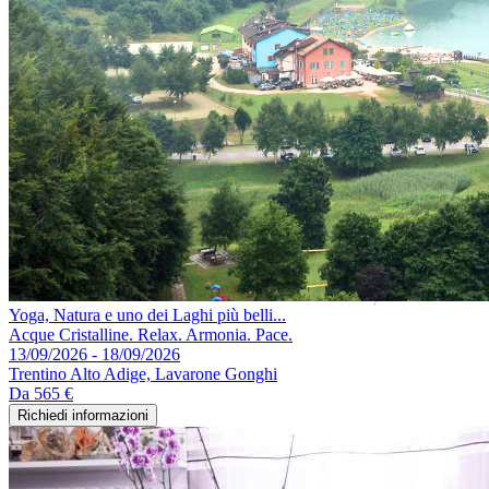
Yoga, Natura e uno dei Laghi più belli...
Acque Cristalline. Relax. Armonia. Pace.
13/09/2026 - 18/09/2026
Trentino Alto Adige, Lavarone Gonghi
Da
565 €
Richiedi informazioni