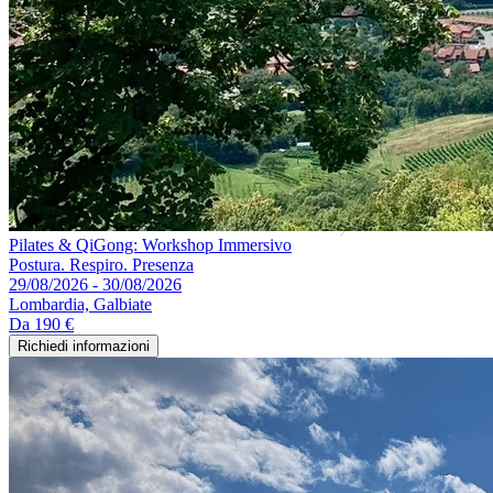
Pilates & QiGong: Workshop Immersivo
Postura. Respiro. Presenza
29/08/2026 - 30/08/2026
Lombardia, Galbiate
Da
190 €
Richiedi informazioni