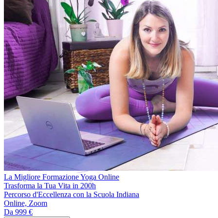
La Migliore Formazione Yoga Online
Trasforma la Tua Vita in 200h
Percorso d'Eccellenza con la Scuola Indiana
Online, Zoom
Da
999 €