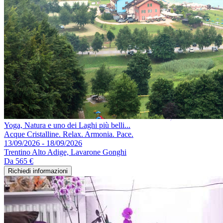
Yoga, Natura e uno dei Laghi più belli...
Acque Cristalline. Relax. Armonia. Pace.
13/09/2026 - 18/09/2026
Trentino Alto Adige, Lavarone Gonghi
Da
565 €
Richiedi informazioni