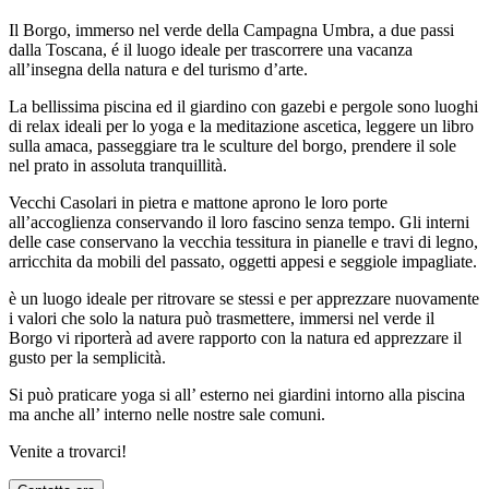
Il Borgo, immerso nel verde della Campagna Umbra, a due passi
dalla Toscana, é il luogo ideale per trascorrere una vacanza
all’insegna della natura e del turismo d’arte.
La bellissima piscina ed il giardino con gazebi e pergole sono luoghi
di relax ideali per lo yoga e la meditazione ascetica, leggere un libro
sulla amaca, passeggiare tra le sculture del borgo, prendere il sole
nel prato in assoluta tranquillità.
Vecchi Casolari in pietra e mattone aprono le loro porte
all’accoglienza conservando il loro fascino senza tempo. Gli interni
delle case conservano la vecchia tessitura in pianelle e travi di legno,
arricchita da mobili del passato, oggetti appesi e seggiole impagliate.
è un luogo ideale per ritrovare se stessi e per apprezzare nuovamente
i valori che solo la natura può trasmettere, immersi nel verde il
Borgo vi riporterà ad avere rapporto con la natura ed apprezzare il
gusto per la semplicità.
Si può praticare yoga si all’ esterno nei giardini intorno alla piscina
ma anche all’ interno nelle nostre sale comuni.
Venite a trovarci!