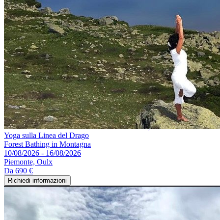
Yoga sulla Linea del Drago
Forest Bathing in Montagna
10/08/2026 - 16/08/2026
Piemonte, Oulx
Da
690 €
Richiedi informazioni