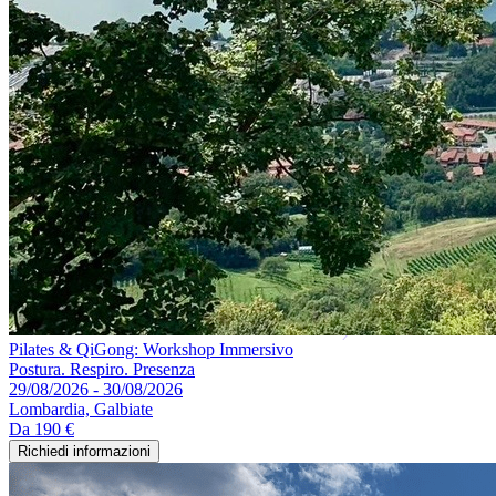
Pilates & QiGong: Workshop Immersivo
Postura. Respiro. Presenza
29/08/2026 - 30/08/2026
Lombardia, Galbiate
Da
190 €
Richiedi informazioni