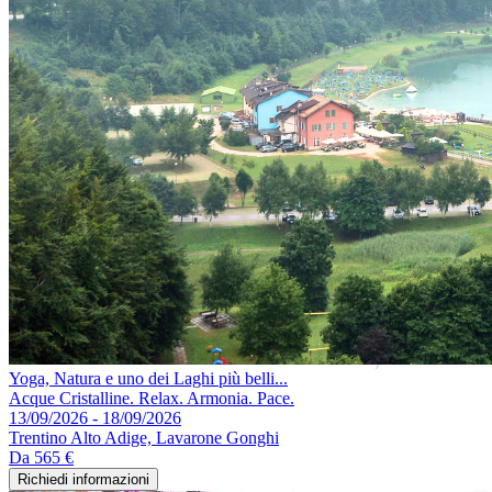
Yoga, Natura e uno dei Laghi più belli...
Acque Cristalline. Relax. Armonia. Pace.
13/09/2026 - 18/09/2026
Trentino Alto Adige, Lavarone Gonghi
Da
565 €
Richiedi informazioni