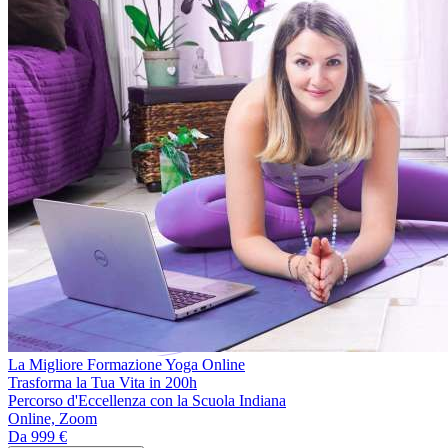
La Migliore Formazione Yoga Online
Trasforma la Tua Vita in 200h
Percorso d'Eccellenza con la Scuola Indiana
Online, Zoom
Da
999 €