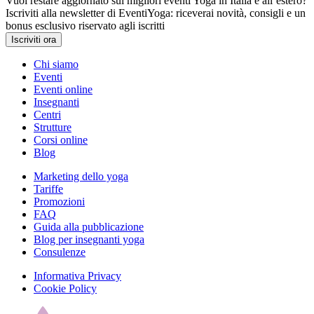
Vuoi restare aggiornato sui migliori eventi Yoga in Italia e all’estero?
Iscriviti alla newsletter di EventiYoga: riceverai novità, consigli e un
bonus esclusivo riservato agli iscritti
Iscriviti ora
Chi siamo
Eventi
Eventi online
Insegnanti
Centri
Strutture
Corsi online
Blog
Marketing dello yoga
Tariffe
Promozioni
FAQ
Guida alla pubblicazione
Blog per insegnanti yoga
Consulenze
Informativa Privacy
Cookie Policy