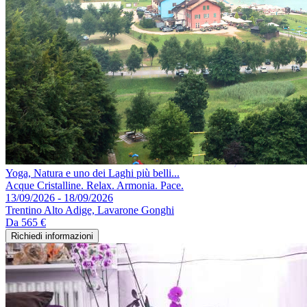
Yoga, Natura e uno dei Laghi più belli...
Acque Cristalline. Relax. Armonia. Pace.
13/09/2026 - 18/09/2026
Trentino Alto Adige, Lavarone Gonghi
Da
565 €
Richiedi informazioni