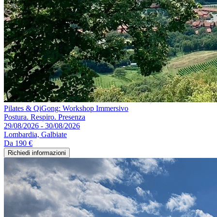
Pilates & QiGong: Workshop Immersivo
Postura. Respiro. Presenza
29/08/2026 - 30/08/2026
Lombardia, Galbiate
Da
190 €
Richiedi informazioni