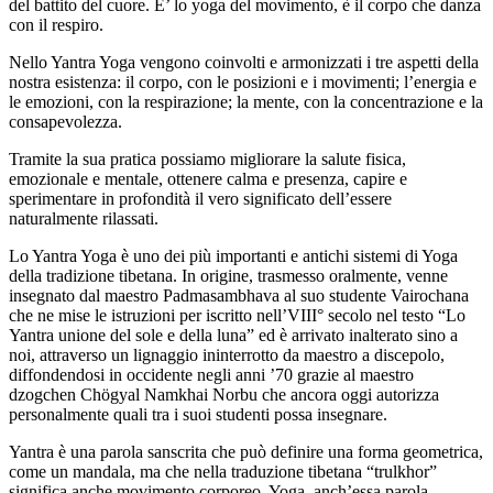
del battito del cuore. E’ lo yoga del movimento, è il corpo che danza
con il respiro.
Nello Yantra Yoga vengono coinvolti e armonizzati i tre aspetti della
nostra esistenza: il corpo, con le posizioni e i movimenti; l’energia e
le emozioni, con la respirazione; la mente, con la concentrazione e la
consapevolezza.
Tramite la sua pratica possiamo migliorare la salute fisica,
emozionale e mentale, ottenere calma e presenza, capire e
sperimentare in profondità il vero significato dell’essere
naturalmente rilassati.
Lo Yantra Yoga è uno dei più importanti e antichi sistemi di Yoga
della tradizione tibetana. In origine, trasmesso oralmente, venne
insegnato dal maestro Padmasambhava al suo studente Vairochana
che ne mise le istruzioni per iscritto nell’VIII° secolo nel testo “Lo
Yantra unione del sole e della luna” ed è arrivato inalterato sino a
noi, attraverso un lignaggio ininterrotto da maestro a discepolo,
diffondendosi in occidente negli anni ’70 grazie al maestro
dzogchen Chögyal Namkhai Norbu che ancora oggi autorizza
personalmente quali tra i suoi studenti possa insegnare.
Yantra è una parola sanscrita che può definire una forma geometrica,
come un mandala, ma che nella traduzione tibetana “trulkhor”
significa anche movimento corporeo. Yoga, anch’essa parola