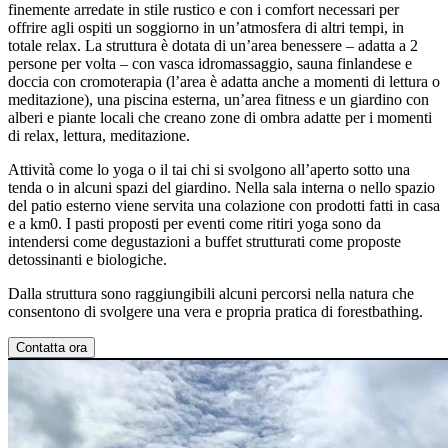
finemente arredate in stile rustico e con i comfort necessari per
offrire agli ospiti un soggiorno in un’atmosfera di altri tempi, in
totale relax. La struttura è dotata di un’area benessere – adatta a 2
persone per volta – con vasca idromassaggio, sauna finlandese e
doccia con cromoterapia (l’area è adatta anche a momenti di lettura o
meditazione), una piscina esterna, un’area fitness e un giardino con
alberi e piante locali che creano zone di ombra adatte per i momenti
di relax, lettura, meditazione.
Attività come lo yoga o il tai chi si svolgono all’aperto sotto una
tenda o in alcuni spazi del giardino. Nella sala interna o nello spazio
del patio esterno viene servita una colazione con prodotti fatti in casa
e a km0. I pasti proposti per eventi come ritiri yoga sono da
intendersi come degustazioni a buffet strutturati come proposte
detossinanti e biologiche.
Dalla struttura sono raggiungibili alcuni percorsi nella natura che
consentono di svolgere una vera e propria pratica di forestbathing.
Contatta ora