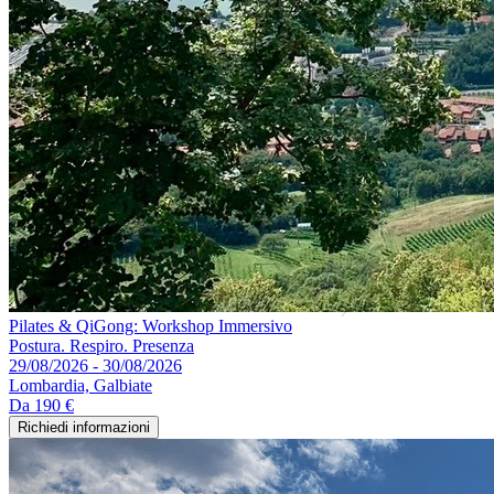
Pilates & QiGong: Workshop Immersivo
Postura. Respiro. Presenza
29/08/2026 - 30/08/2026
Lombardia, Galbiate
Da
190 €
Richiedi informazioni