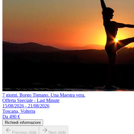
7 giorni. Borgo Tignano. Una Maestra vera.
Offerta Speciale - Last Minute
15/08/2026 - 21/08/2026
Toscana, Volterra
Da
490 €
Richiedi informazioni
Previous slide
Next slide