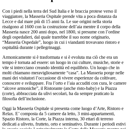
Con i piedi nella terra del Sud Italia e le braccia protese verso il
viaggiatore, la Masseria Ospitale prende vita a poca distanza da
Lecce e dal mare più di 15 anni fa. Le sue origini nella storia
risalgono al 1600 con la costruzione dell’aia mentre il corpo della
Masseria nasce 200 anni dopo, nel 1800, si presume con l’ordine
degli ospedalieri, dal quale trarrebbe il suo nome originario,
“Masseria Ospedale”, luogo in cui i viandanti trovavano ristoro e
ospitalità durante i pellegrinaggi.
Armonicamente si è trasformata e si è evoluta ma ciò che era un
tempo è tornata ad essere: un luogo in cui culture, musiche, storie e
vite si intrecciano creando identità ed equilibrio. Un luogo che in
molti chiamano meravigliosamente “casa”. La Masseria porge nelle
mani dei visitatori l’occasione di vivere esperienze da coltivare,
conoscere e sviluppare. Fra l’orto e l’aia accuditi con cura, le camere
“alcove armoniche”, il Ristorante (anche risto-baby) e la Piazza
(corte), abbracciata da ulivi secolari, ha da sempre praticato la
filosofia dell’inclusione.
Oggi la Masseria Ospitale si presenta come luogo d’Arte, Ristoro e
Relax. E’ composta da 5 camere da letto, 3 mini-appartamenti,
Spazio Ristoro, la Corte, la Piazza interna, 30 ettari di terreno
dedicati a uliveto, frutteto, orto e seminativo. Durante i periodi estivi