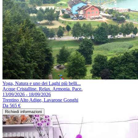
Yoga, Natura e uno dei Laghi più belli...
Acque Cristalline. Relax. Armonia. Pace.
13/09/2026 - 18/09/2026
Trentino Alto Adige, Lavarone Gonghi
Da
565 €
Richiedi informazioni