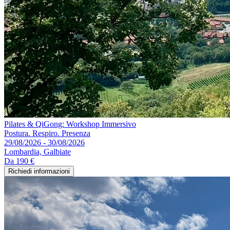
Pilates & QiGong: Workshop Immersivo
Postura. Respiro. Presenza
29/08/2026 - 30/08/2026
Lombardia, Galbiate
Da
190 €
Richiedi informazioni