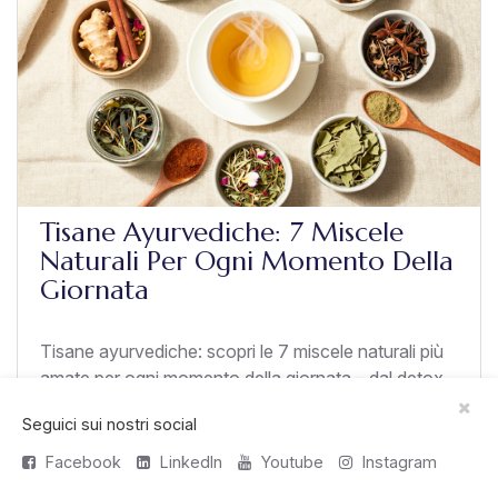
Tisane Ayurvediche: 7 Miscele
Naturali Per Ogni Momento Della
Giornata
Tisane ayurvediche: scopri le 7 miscele naturali più
amate per ogni momento della giornata – dal detox
mattutino al rilassamento serale.
Seguici sui nostri social
Facebook
LinkedIn
Youtube
Instagram