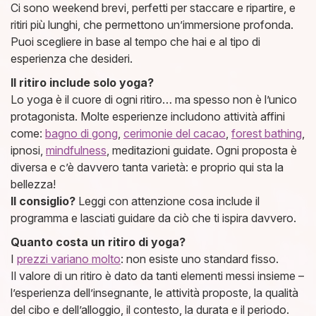
Ci sono weekend brevi, perfetti per staccare e ripartire, e
ritiri più lunghi, che permettono un’immersione profonda.
Puoi scegliere in base al tempo che hai e al tipo di
esperienza che desideri.
Il ritiro include solo yoga?
Lo yoga è il cuore di ogni ritiro… ma spesso non è l’unico
protagonista. Molte esperienze includono attività affini
come:
bagno di gong
,
cerimonie del cacao
,
forest bathing
,
ipnosi,
mindfulness
, meditazioni guidate. Ogni proposta è
diversa e c’è davvero tanta varietà: e proprio qui sta la
bellezza!
Il consiglio?
Leggi con attenzione cosa include il
programma e lasciati guidare da ciò che ti ispira davvero.
Quanto costa un ritiro di yoga?
I
prezzi variano molto
: non esiste uno standard fisso.
Il valore di un ritiro è dato da tanti elementi messi insieme –
l’esperienza dell’insegnante, le attività proposte, la qualità
del cibo e dell’alloggio, il contesto, la durata e il periodo.