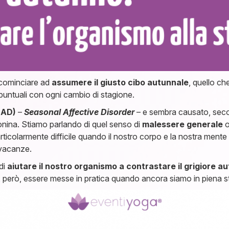
 cominciare ad
assumere il giusto cibo autunnale
, quello che
puntuali con ogni cambio di stagione.
SAD)
–
Seasonal Affective Disorder
– e sembra causato, secon
tonina. Stiamo parlando di quel senso di
malessere generale
o
ticolarmente difficile quando il nostro corpo e la nostra mente d
 vacanze.
di
aiutare il nostro organismo a contrastare il grigiore a
o, però, essere messe in pratica quando ancora siamo in piena 