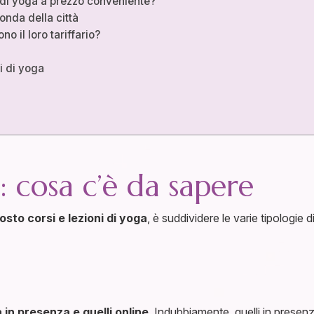
 di yoga a prezzo conveniente?
onda della città
o il loro tariffario?
i di yoga
: cosa c’è da sapere
osto corsi e lezioni di yoga
, è suddividere le varie tipologie
 in presenza e quelli online
. Indubbiamente, quelli in presenz