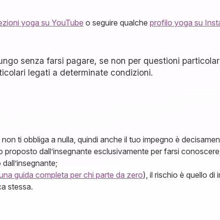
lezioni yoga su YouTube
o seguire qualche
profilo yoga su Ins
ungo senza farsi pagare, se non per questioni particolar
icolari legati a determinate condizioni.
non ti obbliga a nulla, quindi anche il tuo impegno è decisamen
o proposto dall’insegnante esclusivamente per farsi conoscere
 dall’insegnante;
i una guida completa per chi parte da zero
), il rischio è quello
ica stessa.