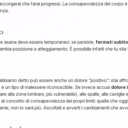
 ti accorgerai che farai progressi. La consapevolezza del corpo è
anza.
to
elle asana deve essere temporaneo: se persiste,
fermati subit
bia posizione e atteggiamento. È possibile infatti che tu sti
e abbiamo detto può essere anche un dolore “positivo”: stai af
Ma è un tipo di malessere riconoscibile. Se invece accusi
dolore 
re alla zona lombare, più vulnerabile), alle spalle, alle caviglie e
 al concetto di consapevolezza dei propri limiti: quella che ogg
nte, non lo sarà più. Ascoltati e avverti i cambiamenti che av