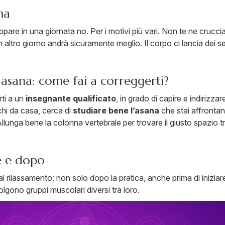
ma
incappare in una giornata no. Per i motivi più vari. Non te ne cr
n altro giorno andrà sicuramente meglio. Il corpo ci lancia dei s
 asana: come fai a correggerti?
rti a un
insegnante qualificato
, in grado di capire e indirizzar
chi da casa, cerca di
studiare bene l’asana
che stai affronta
unga bene la colonna vertebrale per trovare il giusto spazio tra
e e dopo
l rilassamento: non solo dopo la pratica, anche prima di iniziar
olgono gruppi muscolari diversi tra loro.