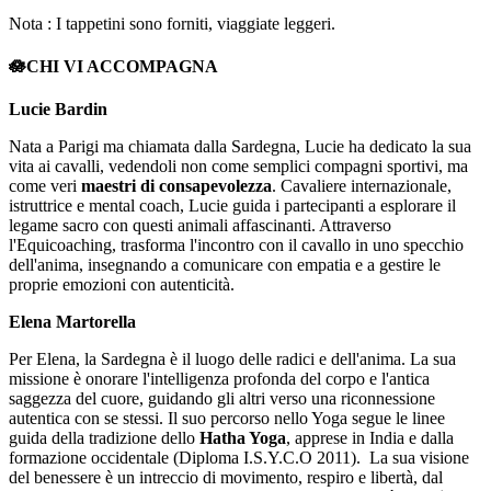
Nota : I tappetini sono forniti, viaggiate leggeri.
🪷CHI VI ACCOMPAGNA
Lucie Bardin
Nata a Parigi ma chiamata dalla Sardegna, Lucie ha dedicato la sua
vita ai cavalli, vedendoli non come semplici compagni sportivi, ma
come veri
maestri di consapevolezza
. Cavaliere internazionale,
istruttrice e mental coach, Lucie guida i partecipanti a esplorare il
legame sacro con questi animali affascinanti. Attraverso
l'Equicoaching, trasforma l'incontro con il cavallo in uno specchio
dell'anima, insegnando a comunicare con empatia e a gestire le
proprie emozioni con autenticità.
Elena Martorella
Per Elena, la Sardegna è il luogo delle radici e dell'anima. La sua
missione è onorare l'intelligenza profonda del corpo e l'antica
saggezza del cuore, guidando gli altri verso una riconnessione
autentica con se stessi. Il suo percorso nello Yoga segue le linee
guida della tradizione dello
Hatha Yoga
, apprese in India e dalla
formazione occidentale (Diploma I.S.Y.C.O 2011). La sua visione
del benessere è un intreccio di movimento, respiro e libertà, dal