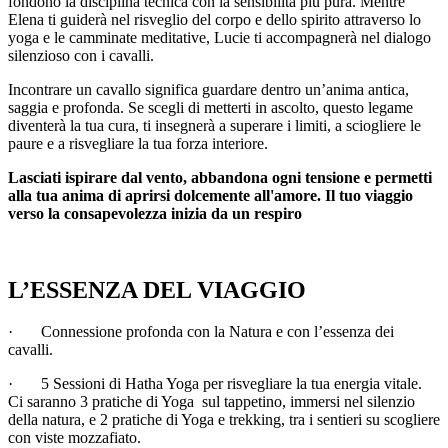
fondono la disciplina tecnica con la sensibilità più pura. Mentre
Elena ti guiderà nel risveglio del corpo e dello spirito attraverso lo
yoga e le camminate meditative, Lucie ti accompagnerà nel dialogo
silenzioso con i cavalli.
Incontrare un cavallo significa guardare dentro un’anima antica,
saggia e profonda. Se scegli di metterti in ascolto, questo legame
diventerà la tua cura, ti insegnerà a superare i limiti, a sciogliere le
paure e a risvegliare la tua forza interiore.
Lasciati ispirare dal vento, abbandona ogni tensione e permetti
alla tua anima di aprirsi dolcemente all'amore. Il tuo viaggio
verso la consapevolezza inizia da un respiro
L’ESSENZA DEL VIAGGIO
· Connessione profonda con la Natura e con l’essenza dei
cavalli.
· 5 Sessioni di Hatha Yoga per risvegliare la tua energia vitale.
Ci saranno 3 pratiche di Yoga sul tappetino, immersi nel silenzio
della natura, e 2 pratiche di Yoga e trekking, tra i sentieri su scogliere
con viste mozzafiato.