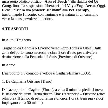
massaggio olistico olistico
"Arts of Touch"
alla fluidità del
Qi
Gong
, fino alla sospensione liberatoria del
Vayu Yoga Aereo
. Oggi,
Elena unisce la sua profonda sensibilità alla
Pet Therapy
,
trasformando l'incontro con l'animale e la natura in un cammino
verso la consapevolezza interiore.
✈️TRASPORTI
In Auto / Traghetto
Traghetto da Genova o Livorno verso Porto Torres o Olbia. Dalla
zona del porto, sono necessarie circa 2 ore d'auto per arrivare a
destinazione nella Penisola del Sinis (Provincia di Oristano).
In Aereo
L'aeroporto più comodo e veloce è Cagliari-Elmas (CAG).
1. Da Cagliari a Oristano (Treno)
Dall'aeroporto di Cagliari (Elmas), a circa 8 minuti a piedi, si trova
la stazione dei treni. Treno diretto Elmas Aeroporto – Oristano (circa
ogni ora). Il tempo di percorrenza è di circa 1 ora (i treni più veloci
impiegano circa 50 minuti).