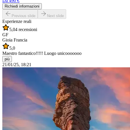
Da
490 €
Richiedi informazioni
Previous slide
Next slide
Esperienze reali
5,0
4 recensioni
GF
Gioia Francia
5,0
Maestro fantastico!!!!! Luogo unicooooooo
più
21/01/25, 18:21