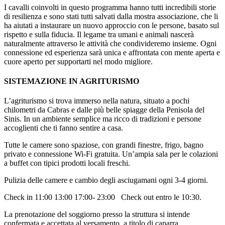
I cavalli coinvolti in questo programma hanno tutti incredibili storie
di resilienza e sono stati tutti salvati dalla mostra associazione, che li
ha aiutati a instaurare un nuovo approccio con le persone, basato sul
rispetto e sulla fiducia. Il legame tra umani e animali nascerà
naturalmente attraverso le attività che condivideremo insieme. Ogni
connessione ed esperienza sarà unica e affrontata con mente aperta e
cuore aperto per supportarti nel modo migliore.
SISTEMAZIONE IN AGRITURISMO
L’agriturismo si trova immerso nella natura, situato a pochi
chilometri da Cabras e dalle più belle spiagge della Penisola del
Sinis. In un ambiente semplice ma ricco di tradizioni e persone
accoglienti che ti fanno sentire a casa.
Tutte le camere sono spaziose, con grandi finestre, frigo, bagno
privato e connessione Wi-Fi gratuita. Un’ampia sala per le colazioni
a buffet con tipici prodotti locali freschi.
Pulizia delle camere e cambio degli asciugamani ogni 3-4 giorni.
Check in 11:00 13:00 17:00- 23:00 Check out entro le 10:30.
La prenotazione del soggiorno presso la struttura si intende
confermata e accettata al versamento, a titolo di caparra