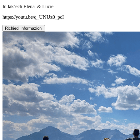
In lak’ech Elena & Lucie
https://youtu.be/q_UNUz0_pcI
Richiedi informazioni