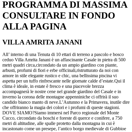
PROGRAMMA DI MASSIMA
CONSULTARE IN FONDO
ALLA PAGINA
VILLA AMRITA JANANI
All’ interno di una Tenuta di 10 ettari di terreno a pascolo e bosco
ceduo Villa Amrita Janani è un affascinante Casale in pietra di 500
metri quadri circa,circondato da un ampio giardino con piante,
arbusti, profumi di fiori e erbe officinali,ristrutturato da noi con
amore in stile elegante rustico e chic, una bellissima piscina vi
aspetta per un tuffo rinfrescante nelle giornate calde d’estate.Qui il
clima è ideale, in estate è fresco e una piacevole brezza
accompagnerà le nostre cene nel grande giardino del Casale e in
inverno la corona delle montagne appenniniche ci offrirà il suo
candido bianco manto di neve.L’Autunno e la Primavera, inutile dire
che offriranno la magia dei colori e i profumi di queste stagioni.​
DOVE SIAMO?Siamo immersi nel Parco regionale del Monte
Cucco, circondato da boschi e foreste di querce e conifere, a 750
metri di altitudine, alle spalle protetto dalla montagna in cui è
incastonato come un presepe, l’antico borgo medievale di Gubbioe