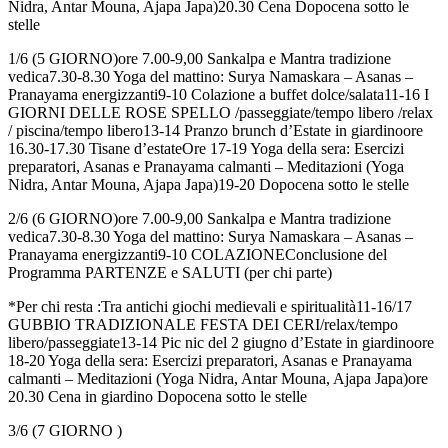
Nidra, Antar Mouna, Ajapa Japa)20.30 Cena Dopocena sotto le
stelle
1/6 (5 GIORNO)ore 7.00-9,00 Sankalpa e Mantra tradizione
vedica7.30-8.30 Yoga del mattino: Surya Namaskara – Asanas –
Pranayama energizzanti9-10 Colazione a buffet dolce/salata11-16 I
GIORNI DELLE ROSE SPELLO /passeggiate/tempo libero /relax
/ piscina/tempo libero13-14 Pranzo brunch d’Estate in giardinoore
16.30-17.30 Tisane d’estateOre 17-19 Yoga della sera: Esercizi
preparatori, Asanas e Pranayama calmanti – Meditazioni (Yoga
Nidra, Antar Mouna, Ajapa Japa)19-20 Dopocena sotto le stelle
2/6 (6 GIORNO)ore 7.00-9,00 Sankalpa e Mantra tradizione
vedica7.30-8.30 Yoga del mattino: Surya Namaskara – Asanas –
Pranayama energizzanti9-10 COLAZIONEConclusione del
Programma PARTENZE e SALUTI (per chi parte)
*Per chi resta :Tra antichi giochi medievali e spiritualità11-16/17
GUBBIO TRADIZIONALE FESTA DEI CERI/relax/tempo
libero/passeggiate13-14 Pic nic del 2 giugno d’Estate in giardinoore
18-20 Yoga della sera: Esercizi preparatori, Asanas e Pranayama
calmanti – Meditazioni (Yoga Nidra, Antar Mouna, Ajapa Japa)ore
20.30 Cena in giardino Dopocena sotto le stelle
3/6 (7 GIORNO )