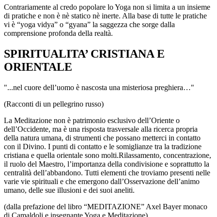
Contrariamente al credo popolare lo Yoga non si limita a un insieme
di pratiche e non è nè statico nè inerte. Alla base di tutte le pratiche
vi è “yoga vidya” o “gyana” la saggezza che sorge dalla
comprensione profonda della realtà.
SPIRITUALITA’ CRISTIANA E
ORIENTALE
"...nel cuore dell’uomo è nascosta una misteriosa preghiera…"
(Racconti di un pellegrino russo)
La Meditazione non è patrimonio esclusivo dell’Oriente o
dell’Occidente, ma è una risposta trasversale alla ricerca propria
della natura umana, di strumenti che possano metterci in contatto
con il Divino. I punti di contatto e le somiglianze tra la tradizione
cristiana e quella orientale sono molti.Rilassamento, concentrazione,
il ruolo del Maestro, l’importanza della condivisione e soprattutto la
centralità dell’abbandono. Tutti elementi che troviamo presenti nelle
varie vie spirituali e che emergono dall’Osservazione dell’animo
umano, delle sue illusioni e dei suoi aneliti.
(dalla prefazione del libro “MEDITAZIONE” Axel Bayer monaco
di Camaldoli e insegnante Yoga e Meditazione)