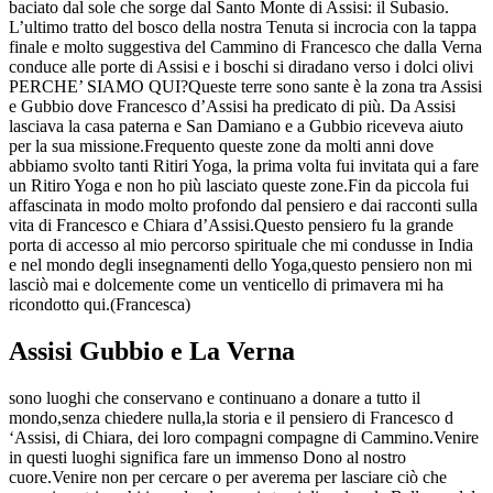
baciato dal sole che sorge dal Santo Monte di Assisi: il Subasio.​
L’ultimo tratto del bosco della nostra Tenuta si incrocia con la tappa
finale e molto suggestiva del Cammino di Francesco che dalla Verna
conduce alle porte di Assisi e i boschi si diradano verso i dolci olivi ​​
PERCHE’ SIAMO QUI?Queste terre sono sante è la zona tra Assisi
e Gubbio dove Francesco d’Assisi ha predicato di più. Da Assisi
lasciava la casa paterna e San Damiano e a Gubbio riceveva aiuto
per la sua missione.Frequento queste zone da molti anni dove
abbiamo svolto tanti Ritiri Yoga, la prima volta fui invitata qui a fare
un Ritiro Yoga e non ho più lasciato queste zone.​Fin da piccola fui
affascinata in modo molto profondo dal pensiero e dai racconti sulla
vita di Francesco e Chiara d’Assisi.Questo pensiero fu la grande
porta di accesso al mio percorso spirituale che mi condusse in India
e nel mondo degli insegnamenti dello Yoga,questo pensiero non mi
lasciò mai e dolcemente come un venticello di primavera mi ha
ricondotto qui.(Francesca)
Assisi Gubbio e La Verna
sono luoghi che conservano e continuano a donare a tutto il
mondo,senza chiedere nulla,la storia e il pensiero di Francesco d
‘Assisi, di Chiara, dei loro compagni compagne di Cammino.Venire
in questi luoghi significa fare un immenso Dono al nostro
cuore.Venire non per cercare o per averema per lasciare ciò che