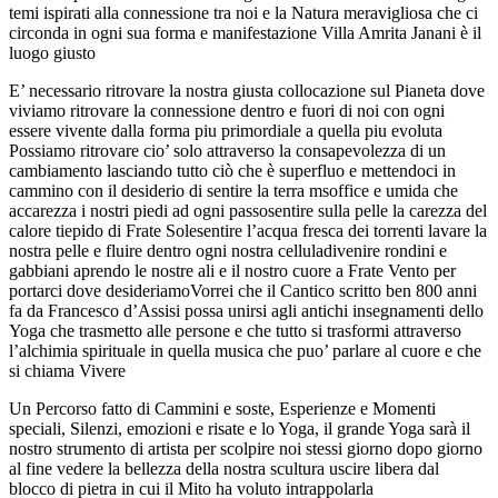
temi ispirati alla connessione tra noi e la Natura meravigliosa che ci
circonda in ogni sua forma e manifestazione Villa Amrita Janani è il
luogo giusto
E’ necessario ritrovare la nostra giusta collocazione sul Pianeta dove
viviamo ritrovare la connessione dentro e fuori di noi con ogni
essere vivente dalla forma piu primordiale a quella piu evoluta
Possiamo ritrovare cio’ solo attraverso la consapevolezza di un
cambiamento lasciando tutto ciò che è superfluo e mettendoci in
cammino con il desiderio di sentire la terra msoffice e umida che
accarezza i nostri piedi ad ogni passosentire sulla pelle la carezza del
calore tiepido di Frate Solesentire l’acqua fresca dei torrenti lavare la
nostra pelle e fluire dentro ogni nostra celluladivenire rondini e
gabbiani aprendo le nostre ali e il nostro cuore a Frate Vento per
portarci dove desideriamoVorrei che il Cantico scritto ben 800 anni
fa da Francesco d’Assisi possa unirsi agli antichi insegnamenti dello
Yoga che trasmetto alle persone e che tutto si trasformi attraverso
l’alchimia spirituale in quella musica che puo’ parlare al cuore e che
si chiama Vivere
Un Percorso fatto di Cammini e soste, Esperienze e Momenti
speciali, Silenzi, emozioni e risate e lo Yoga, il grande Yoga sarà il
nostro strumento di artista per scolpire noi stessi giorno dopo giorno
al fine vedere la bellezza della nostra scultura uscire libera dal
blocco di pietra in cui il Mito ha voluto intrappolarla