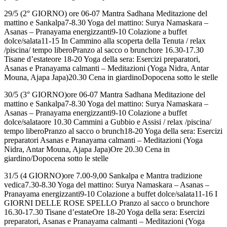
29/5 (2° GIORNO) ore 06-07 Mantra Sadhana Meditazione del
mattino e Sankalpa7-8.30 Yoga del mattino: Surya Namaskara –
Asanas – Pranayama energizzanti9-10 Colazione a buffet
dolce/salata11-15 In Cammino alla scoperta della Tenuta / relax
/piscina/ tempo liberoPranzo al sacco o brunchore 16.30-17.30
Tisane d’estateore 18-20 Yoga della sera: Esercizi preparatori,
Asanas e Pranayama calmanti – Meditazioni (Yoga Nidra, Antar
Mouna, Ajapa Japa)20.30 Cena in giardinoDopocena sotto le stelle
30/5 (3° GIORNO)ore 06-07 Mantra Sadhana Meditazione del
mattino e Sankalpa7-8.30 Yoga del mattino: Surya Namaskara –
Asanas – Pranayama energizzanti9-10 Colazione a buffet
dolce/salataore 10.30 Cammini a Gubbio e Assisi / relax /piscina/
tempo liberoPranzo al sacco o brunch18-20 Yoga della sera: Esercizi
preparatori Asanas e Pranayama calmanti – Meditazioni (Yoga
Nidra, Antar Mouna, Ajapa Japa)Ore 20.30 Cena in
giardino/Dopocena sotto le stelle
31/5 (4 GIORNO)ore 7.00-9,00 Sankalpa e Mantra tradizione
vedica7.30-8.30 Yoga del mattino: Surya Namaskara – Asanas –
Pranayama energizzanti9-10 Colazione a buffet dolce/salata11-16 I
GIORNI DELLE ROSE SPELLO Pranzo al sacco o brunchore
16.30-17.30 Tisane d’estateOre 18-20 Yoga della sera: Esercizi
preparatori, Asanas e Pranayama calmanti – Meditazioni (Yoga