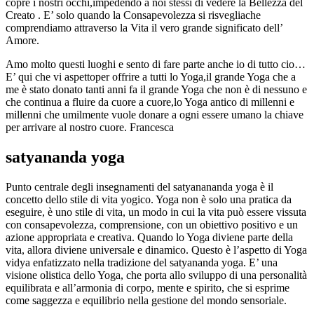
copre i nostri occhi,impedendo a noi stessi di vedere la Bellezza del
Creato . E’ solo quando la Consapevolezza si risvegliache
comprendiamo attraverso la Vita il vero grande significato dell’
Amore.
Amo molto questi luoghi e sento di fare parte anche io di tutto cio…
E’ qui che vi aspettoper offrire a tutti lo Yoga,il grande Yoga che a
me è stato donato tanti anni fa il grande Yoga che non è di nessuno e
che continua a fluire da cuore a cuore,lo Yoga antico di millenni e
millenni che umilmente vuole donare a ogni essere umano la chiave
per arrivare al nostro cuore. Francesca
satyananda yoga
Punto centrale degli insegnamenti del satyanananda yoga è il
concetto dello stile di vita yogico. Yoga non è solo una pratica da
eseguire, è uno stile di vita, un modo in cui la vita può essere vissuta
con consapevolezza, comprensione, con un obiettivo positivo e un
azione appropriata e creativa. Quando lo Yoga diviene parte della
vita, allora diviene universale e dinamico. Questo è l’aspetto di Yoga
vidya enfatizzato nella tradizione del satyananda yoga. E’ una
visione olistica dello Yoga, che porta allo sviluppo di una personalità
equilibrata e all’armonia di corpo, mente e spirito, che si esprime
come saggezza e equilibrio nella gestione del mondo sensoriale.