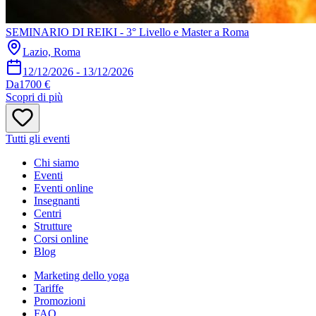
SEMINARIO DI REIKI - 3° Livello e Master a Roma
Lazio, Roma
12/12/2026
-
13/12/2026
Da
1700 €
Scopri di più
Tutti gli eventi
Chi siamo
Eventi
Eventi online
Insegnanti
Centri
Strutture
Corsi online
Blog
Marketing dello yoga
Tariffe
Promozioni
FAQ