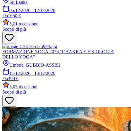
Sri Lanka
05/12/2026
-
12/12/2026
Da
1050 €
5,0
1 recensione
Scopri di più
FORMAZIONE YOGA 2026 “CHAKRA E FISIOLOGIA
DELLO YOGA”
Umbria, GUBBIO-ASSISI
11/12/2026
-
13/12/2026
Da
390 €
5,0
5 recensioni
Scopri di più