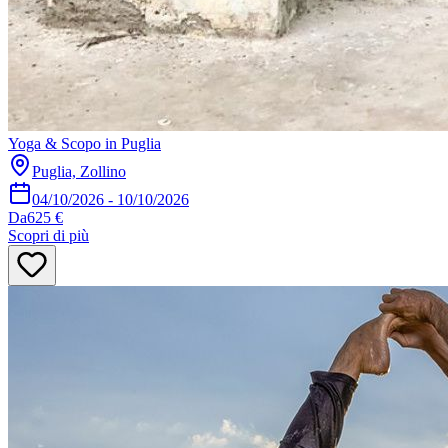
Yoga & Scopo in Puglia
Puglia, Zollino
04/10/2026
-
10/10/2026
Da
625 €
Scopri di più