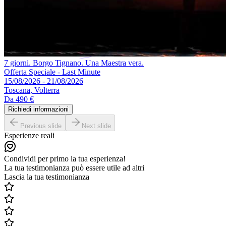
7 giorni. Borgo Tignano. Una Maestra vera.
Offerta Speciale - Last Minute
15/08/2026 - 21/08/2026
Toscana, Volterra
Da
490 €
Richiedi informazioni
Previous slide
Next slide
Esperienze reali
Condividi per primo la tua esperienza!
La tua testimonianza può essere utile ad altri
Lascia la tua testimonianza