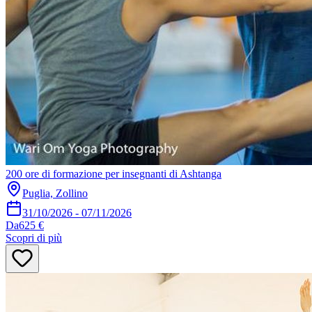
200 ore di formazione per insegnanti di Ashtanga
Puglia, Zollino
31/10/2026
-
07/11/2026
Da
625 €
Scopri di più