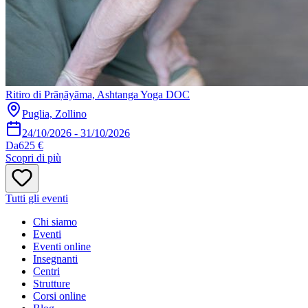
Ritiro di Prāṇāyāma, Ashtanga Yoga DOC
Puglia, Zollino
24/10/2026
-
31/10/2026
Da
625 €
Scopri di più
Tutti gli eventi
Chi siamo
Eventi
Eventi online
Insegnanti
Centri
Strutture
Corsi online