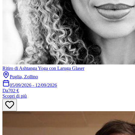
Ritiro di Ashtanga Yoga con Laruga Glaser
Puglia, Zollino
05/09/2026
-
12/09/2026
Da
702 €
Scopri di più