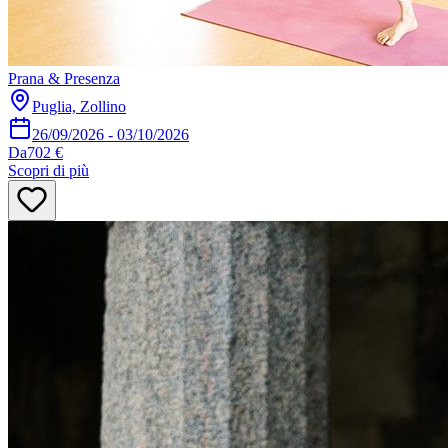
Prana & Presenza
Puglia, Zollino
26/09/2026
-
03/10/2026
Da
702 €
Scopri di più