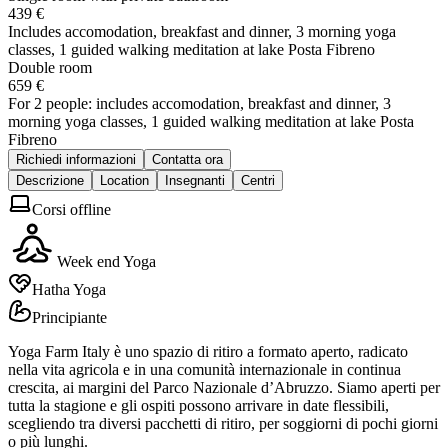
439 €
Includes accomodation, breakfast and dinner, 3 morning yoga
classes, 1 guided walking meditation at lake Posta Fibreno
Double room
659 €
For 2 people: includes accomodation, breakfast and dinner, 3
morning yoga classes, 1 guided walking meditation at lake Posta
Fibreno
Richiedi informazioni
Contatta ora
Descrizione
Location
Insegnanti
Centri
Corsi offline
Week end Yoga
Hatha Yoga
Principiante
Yoga Farm Italy è uno spazio di ritiro a formato aperto, radicato
nella vita agricola e in una comunità internazionale in continua
crescita, ai margini del Parco Nazionale d’Abruzzo. Siamo aperti per
tutta la stagione e gli ospiti possono arrivare in date flessibili,
scegliendo tra diversi pacchetti di ritiro, per soggiorni di pochi giorni
o più lunghi.