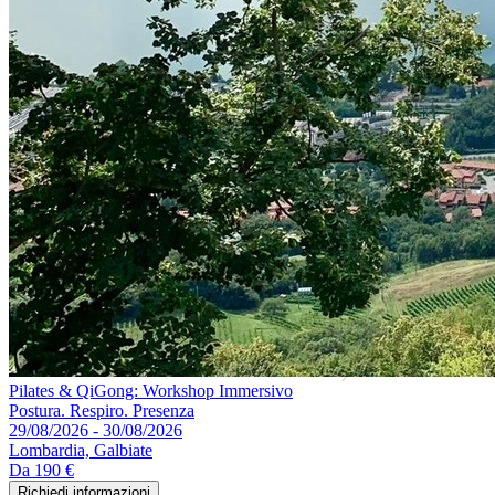
Pilates & QiGong: Workshop Immersivo
Postura. Respiro. Presenza
29/08/2026 - 30/08/2026
Lombardia, Galbiate
Da
190 €
Richiedi informazioni