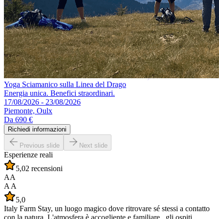
Yoga Sciamanico sulla Linea del Drago
Energia unica. Benefici straordinari.
17/08/2026 - 23/08/2026
Piemonte, Oulx
Da
690 €
Richiedi informazioni
Previous slide
Next slide
Esperienze reali
5,0
2 recensioni
AA
A A
5,0
Italy Farm Stay, un luogo magico dove ritrovare sé stessi a contatto
con la natura. L'atmosfera è accogliente e familiare , gli ospiti