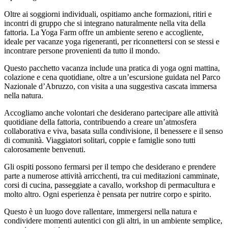
Oltre ai soggiorni individuali, ospitiamo anche formazioni, ritiri e
incontri di gruppo che si integrano naturalmente nella vita della
fattoria. La Yoga Farm offre un ambiente sereno e accogliente,
ideale per vacanze yoga rigeneranti, per riconnettersi con se stessi e
incontrare persone provenienti da tutto il mondo.
Questo pacchetto vacanza include una pratica di yoga ogni mattina,
colazione e cena quotidiane, oltre a un’escursione guidata nel Parco
Nazionale d’Abruzzo, con visita a una suggestiva cascata immersa
nella natura.
Accogliamo anche volontari che desiderano partecipare alle attività
quotidiane della fattoria, contribuendo a creare un’atmosfera
collaborativa e viva, basata sulla condivisione, il benessere e il senso
di comunità. Viaggiatori solitari, coppie e famiglie sono tutti
calorosamente benvenuti.
Gli ospiti possono fermarsi per il tempo che desiderano e prendere
parte a numerose attività arricchenti, tra cui meditazioni camminate,
corsi di cucina, passeggiate a cavallo, workshop di permacultura e
molto altro. Ogni esperienza è pensata per nutrire corpo e spirito.
Questo è un luogo dove rallentare, immergersi nella natura e
condividere momenti autentici con gli altri, in un ambiente semplice,