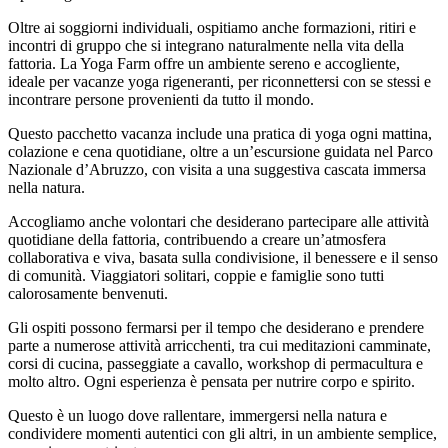
Oltre ai soggiorni individuali, ospitiamo anche formazioni, ritiri e
incontri di gruppo che si integrano naturalmente nella vita della
fattoria. La Yoga Farm offre un ambiente sereno e accogliente,
ideale per vacanze yoga rigeneranti, per riconnettersi con se stessi e
incontrare persone provenienti da tutto il mondo.
Questo pacchetto vacanza include una pratica di yoga ogni mattina,
colazione e cena quotidiane, oltre a un’escursione guidata nel Parco
Nazionale d’Abruzzo, con visita a una suggestiva cascata immersa
nella natura.
Accogliamo anche volontari che desiderano partecipare alle attività
quotidiane della fattoria, contribuendo a creare un’atmosfera
collaborativa e viva, basata sulla condivisione, il benessere e il senso
di comunità. Viaggiatori solitari, coppie e famiglie sono tutti
calorosamente benvenuti.
Gli ospiti possono fermarsi per il tempo che desiderano e prendere
parte a numerose attività arricchenti, tra cui meditazioni camminate,
corsi di cucina, passeggiate a cavallo, workshop di permacultura e
molto altro. Ogni esperienza è pensata per nutrire corpo e spirito.
Questo è un luogo dove rallentare, immergersi nella natura e
condividere momenti autentici con gli altri, in un ambiente semplice,