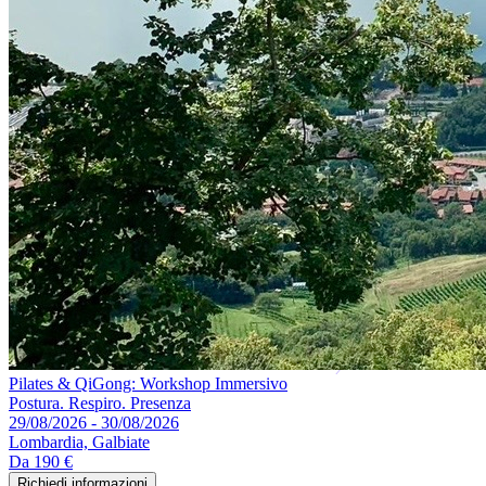
Pilates & QiGong: Workshop Immersivo
Postura. Respiro. Presenza
29/08/2026 - 30/08/2026
Lombardia, Galbiate
Da
190 €
Richiedi informazioni