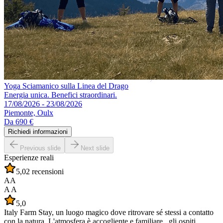
Yoga Sciamanico sulla Linea del Drago
Energia unica. Benefici straordinari.
17/08/2026 - 23/08/2026
Piemonte, Oulx
Da
690 €
Richiedi informazioni
Previous slide
Next slide
Esperienze reali
5,0
2 recensioni
AA
A A
5,0
Italy Farm Stay, un luogo magico dove ritrovare sé stessi a contatto
con la natura. L'atmosfera è accogliente e familiare , gli ospiti