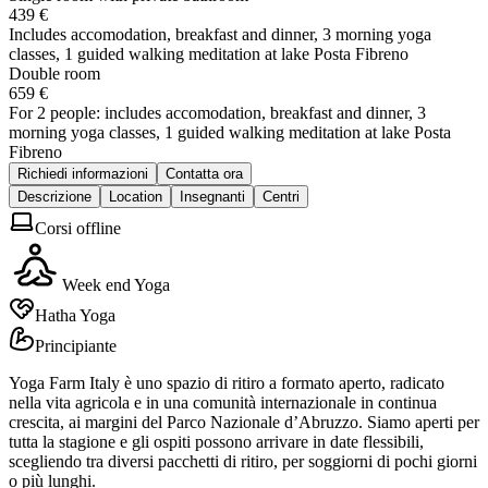
439 €
Includes accomodation, breakfast and dinner, 3 morning yoga
classes, 1 guided walking meditation at lake Posta Fibreno
Double room
659 €
For 2 people: includes accomodation, breakfast and dinner, 3
morning yoga classes, 1 guided walking meditation at lake Posta
Fibreno
Richiedi informazioni
Contatta ora
Descrizione
Location
Insegnanti
Centri
Corsi offline
Week end Yoga
Hatha Yoga
Principiante
Yoga Farm Italy è uno spazio di ritiro a formato aperto, radicato
nella vita agricola e in una comunità internazionale in continua
crescita, ai margini del Parco Nazionale d’Abruzzo. Siamo aperti per
tutta la stagione e gli ospiti possono arrivare in date flessibili,
scegliendo tra diversi pacchetti di ritiro, per soggiorni di pochi giorni
o più lunghi.