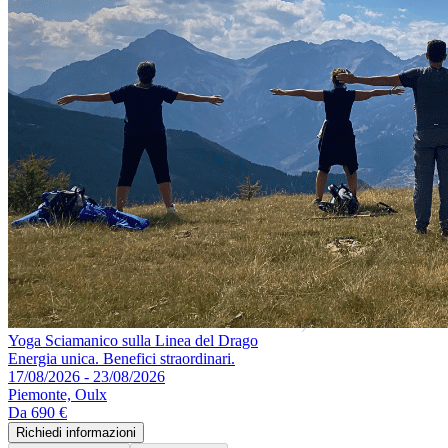
Yoga Sciamanico sulla Linea del Drago
Energia unica. Benefici straordinari.
17/08/2026 - 23/08/2026
Piemonte, Oulx
Da
690 €
Richiedi informazioni