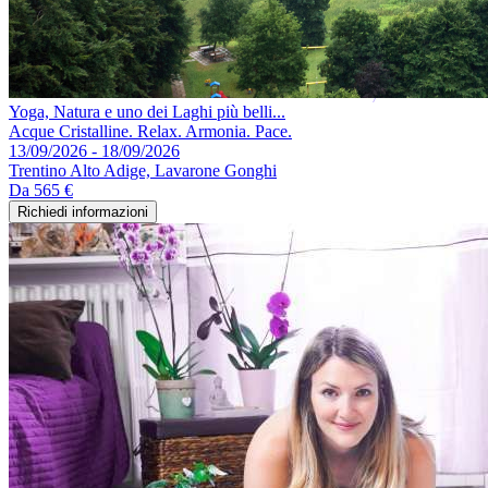
Yoga, Natura e uno dei Laghi più belli...
Acque Cristalline. Relax. Armonia. Pace.
13/09/2026 - 18/09/2026
Trentino Alto Adige, Lavarone Gonghi
Da
565 €
Richiedi informazioni