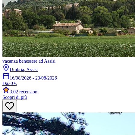
vacanza benessere ad Assisi
Umbria, Assisi
16/08/2026
-
23/08/2026
Da
30 €
3,0
2 recensioni
Scopri di più