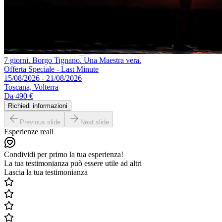
7 giorni. Borgo Tignano. Una Maestra vera.
Offerta Speciale - Last Minute
15/08/2026 - 21/08/2026
Toscana, Volterra
Da
490 €
Richiedi informazioni
Previous slide
Next slide
Esperienze reali
Condividi per primo la tua esperienza!
La tua testimonianza può essere utile ad altri
Lascia la tua testimonianza