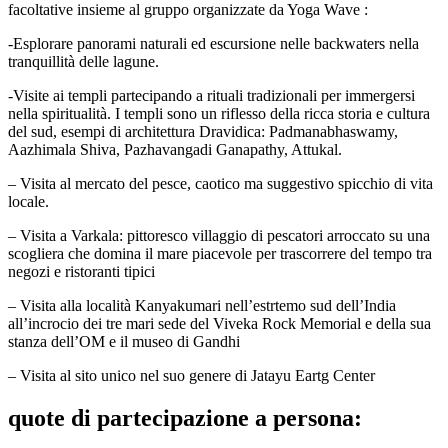
facoltative insieme al gruppo organizzate da Yoga Wave :
-Esplorare panorami naturali ed escursione nelle backwaters nella
tranquillità delle lagune.
-Visite ai templi partecipando a rituali tradizionali per immergersi
nella spiritualità. I templi sono un riflesso della ricca storia e cultura
del sud, esempi di architettura Dravidica: Padmanabhaswamy,
Aazhimala Shiva, Pazhavangadi Ganapathy, Attukal.
– Visita al mercato del pesce, caotico ma suggestivo spicchio di vita
locale.
– Visita a Varkala: pittoresco villaggio di pescatori arroccato su una
scogliera che domina il mare piacevole per trascorrere del tempo tra
negozi e ristoranti tipici
– Visita alla località Kanyakumari nell’estrtemo sud dell’India
all’incrocio dei tre mari sede del Viveka Rock Memorial e della sua
stanza dell’OM e il museo di Gandhi
– Visita al sito unico nel suo genere di Jatayu Eartg Center
quote di partecipazione a persona: