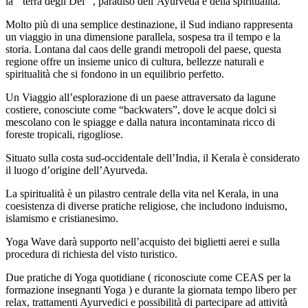
la ‘’terra degli Dei’”, paradiso dell’Ayurveda e della spiritualità.
Molto più di una semplice destinazione, il Sud indiano rappresenta
un viaggio in una dimensione parallela, sospesa tra il tempo e la
storia. Lontana dal caos delle grandi metropoli del paese, questa
regione offre un insieme unico di cultura, bellezze naturali e
spiritualità che si fondono in un equilibrio perfetto.
Un Viaggio all’esplorazione di un paese attraversato da lagune
costiere, conosciute come “backwaters”, dove le acque dolci si
mescolano con le spiagge e dalla natura incontaminata ricco di
foreste tropicali, rigogliose.
Situato sulla costa sud-occidentale dell’India, il Kerala è considerato
il luogo d’origine dell’Ayurveda.
La spiritualità è un pilastro centrale della vita nel Kerala, in una
coesistenza di diverse pratiche religiose, che includono induismo,
islamismo e cristianesimo.
Yoga Wave darà supporto nell’acquisto dei biglietti aerei e sulla
procedura di richiesta del visto turistico.
Due pratiche di Yoga quotidiane ( riconosciute come CEAS per la
formazione insegnanti Yoga ) e durante la giornata tempo libero per
relax, trattamenti Ayurvedici e possibilità di partecipare ad attività