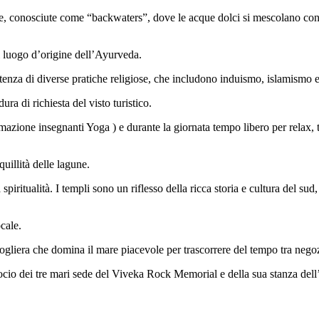
e, conosciute come “backwaters”, dove le acque dolci si mescolano con le
il luogo d’origine dell’Ayurveda.
sistenza di diverse pratiche religiose, che includono induismo, islamismo 
ra di richiesta del visto turistico.
one insegnanti Yoga ) e durante la giornata tempo libero per relax, trat
uillità delle lagune.
la spiritualità. I templi sono un riflesso della ricca storia e cultura d
cale.
cogliera che domina il mare piacevole per trascorrere del tempo tra negozi 
ncrocio dei tre mari sede del Viveka Rock Memorial e della sua stanza de