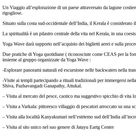
Un Viaggio all’esplorazione di un paese attraversato da lagune costier
rigogliose.
Situato sulla costa sud-occidentale dell’India, il Kerala è considerato 
La spiritualità è un pilastro centrale della vita nel Kerala, in una coe
Yoga Wave darà supporto nell’acquisto dei biglietti aerei e sulla procedu
Due pratiche di Yoga quotidiane ( riconosciute come CEAS per la formazi
insieme al gruppo organizzate da Yoga Wave :
-Esplorare panorami naturali ed escursione nelle backwaters nella tranq
-Visite ai templi partecipando a rituali tradizionali per immergersi nel
Shiva, Pazhavangadi Ganapathy, Attukal.
– Visita al mercato del pesce, caotico ma suggestivo spicchio di vita lo
– Visita a Varkala: pittoresco villaggio di pescatori arroccato su una s
– Visita alla località Kanyakumari nell’estrtemo sud dell’India all’i
– Visita al sito unico nel suo genere di Jatayu Eartg Center