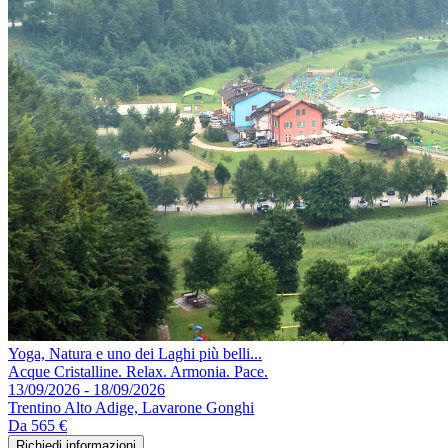
Yoga, Natura e uno dei Laghi più belli...
Acque Cristalline. Relax. Armonia. Pace.
13/09/2026 - 18/09/2026
Trentino Alto Adige, Lavarone Gonghi
Da
565 €
Richiedi informazioni