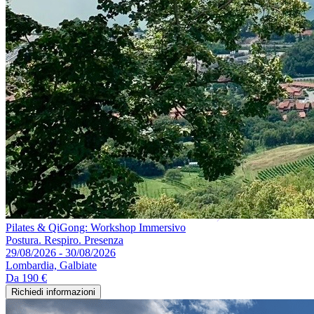
Pilates & QiGong: Workshop Immersivo
Postura. Respiro. Presenza
29/08/2026 - 30/08/2026
Lombardia, Galbiate
Da
190 €
Richiedi informazioni