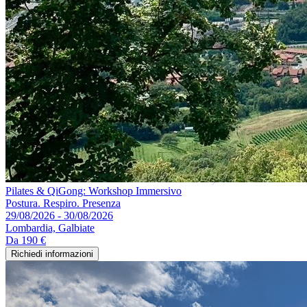
Pilates & QiGong: Workshop Immersivo
Postura. Respiro. Presenza
29/08/2026 - 30/08/2026
Lombardia, Galbiate
Da
190 €
Richiedi informazioni