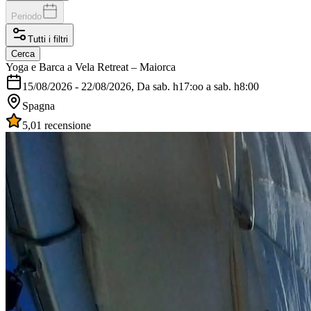
Periodo
Tutti i filtri
Cerca
Yoga e Barca a Vela Retreat – Maiorca
15/08/2026
-
22/08/2026
, Da sab. h17:oo a sab. h8:00
Spagna
5,0
1 recensione