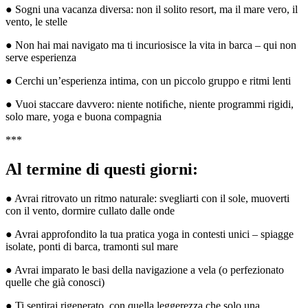
● Sogni una vacanza diversa: non il solito resort, ma il mare vero, il
vento, le stelle
● Non hai mai navigato ma ti incuriosisce la vita in barca – qui non
serve esperienza
● Cerchi un’esperienza intima, con un piccolo gruppo e ritmi lenti
● Vuoi staccare davvero: niente notiﬁche, niente programmi rigidi,
solo mare, yoga e buona compagnia
***
Al termine di questi giorni:
● Avrai ritrovato un ritmo naturale: svegliarti con il sole, muoverti
con il vento, dormire cullato dalle onde
● Avrai approfondito la tua pratica yoga in contesti unici – spiagge
isolate, ponti di barca, tramonti sul mare
● Avrai imparato le basi della navigazione a vela (o perfezionato
quelle che già conosci)
● Ti sentirai rigenerato, con quella leggerezza che solo una