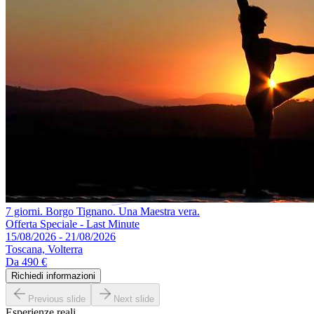
7 giorni. Borgo Tignano. Una Maestra vera.
Offerta Speciale - Last Minute
15/08/2026 - 21/08/2026
Toscana, Volterra
Da
490 €
Richiedi informazioni
Previous slide
Next slide
Esperienze reali