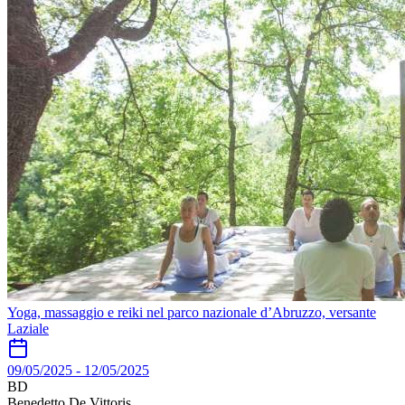
Yoga, massaggio e reiki nel parco nazionale d’Abruzzo, versante
Laziale
09/05/2025
-
12/05/2025
BD
Benedetto De Vittoris