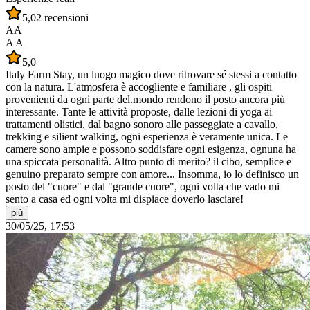
5,0
2 recensioni
AA
A A
5,0
Italy Farm Stay, un luogo magico dove ritrovare sé stessi a contatto
con la natura. L'atmosfera è accogliente e familiare , gli ospiti
provenienti da ogni parte del.mondo rendono il posto ancora più
interessante. Tante le attività proposte, dalle lezioni di yoga ai
trattamenti olistici, dal bagno sonoro alle passeggiate a cavallo,
trekking e silient walking, ogni esperienza è veramente unica. Le
camere sono ampie e possono soddisfare ogni esigenza, ognuna ha
una spiccata personalità. Altro punto di merito? il cibo, semplice e
genuino preparato sempre con amore... Insomma, io lo definisco un
posto del "cuore" e dal "grande cuore", ogni volta che vado mi
sento a casa ed ogni volta mi dispiace doverlo lasciare!
più
30/05/25, 17:53