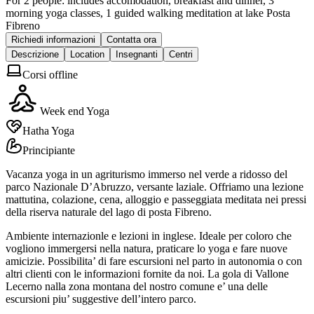
For 2 people: includes accomodation, breakfast and dinner, 3
morning yoga classes, 1 guided walking meditation at lake Posta
Fibreno
Richiedi informazioni
Contatta ora
Descrizione
Location
Insegnanti
Centri
Corsi offline
Week end Yoga
Hatha Yoga
Principiante
Vacanza yoga in un agriturismo immerso nel verde a ridosso del
parco Nazionale D’Abruzzo, versante laziale. Offriamo una lezione
mattutina, colazione, cena, alloggio e passeggiata meditata nei pressi
della riserva naturale del lago di posta Fibreno.
Ambiente internazionle e lezioni in inglese. Ideale per coloro che
vogliono immergersi nella natura, praticare lo yoga e fare nuove
amicizie. Possibilita’ di fare escursioni nel parto in autonomia o con
altri clienti con le informazioni fornite da noi. La gola di Vallone
Lecerno nalla zona montana del nostro comune e’ una delle
escursioni piu’ suggestive dell’intero parco.