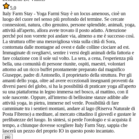
5,0
Italy Farm Stay - Yoga Farmi Stay è un locus amenous, cioè un
luogo del cuore nel senso più profondo del termine. Se cercate
connessioni, natura, cibo genuino, persone splendide, animali, yoga,
attività all'aperto, allora avete trovato il posto adatto. Attenzione
perché poi non vorrete poi andare via, almeno a me è successo così.
La struttura offre una meravigliosa vista sulla città di Sora,
contornata dalle montagne ad ovest e dalle colline ciociare ad est.
Immaginate di svegliarvi, sentire i versi degli animali della fattoria e
fare colazione con il sole sul volto. La sera, a cena, l'esperienza più
bella, una comunità di persone riunite, ospiti, maestri, volontari
attorno ad un ricco buffet prontamente preparato dal magnifico
Giuseppe, padre di Antonello, il proprietario della struttura. Per gli
amanti dello yoga, oltre ad avere eccezionali insegnanti proventi da
diversi paesi del globo, si ha la possibilità di praticare yoga all'aperto
su una piattaforma in legno immersa nel bosco, al mattino, con il
sole nascente. Oppure, all'interno di bellissime stanze adibite alle
attività yoga, in pietra, immerse nel verde. Possibilità di fare
camminate tra i sentieri montani, andare al lago (Riserva Naturale di
Posta Fibreno) a meditare, al mercato cittadino il giovedì e gustare le
prelibatezze del luogo. In sintesi, si perde l'orologio e si acquista il
tempo, a chiunque dovesse scegliere Italy Farm Stay, sappia che
lascerà un pezzo del proprio IO in questo posto incantato.
più