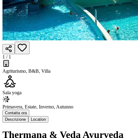
1 /
1
Agriturismo, B&B, Villa
Sala yoga
Primavera, Estate, Inverno, Autunno
Contatta ora
Descrizione
Location
Thermana & Veda Ayurveda