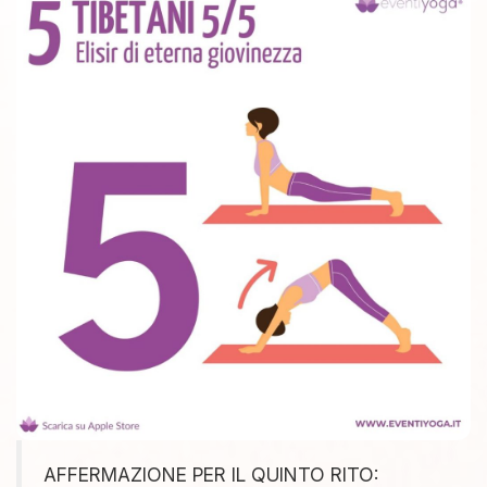
AFFERMAZIONE PER IL QUINTO RITO: