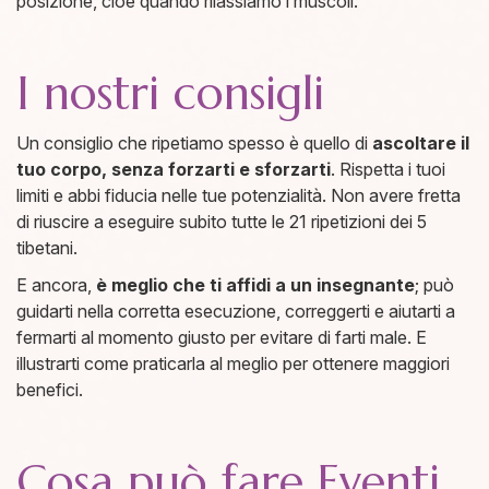
posizione, cioè quando rilassiamo i muscoli.
I nostri consigli
Un consiglio che ripetiamo spesso è quello di
ascoltare il
tuo corpo, senza forzarti e sforzarti
. Rispetta i tuoi
limiti e abbi fiducia nelle tue potenzialità. Non avere fretta
di riuscire a eseguire subito tutte le 21 ripetizioni dei 5
tibetani.
E ancora,
è meglio che ti affidi a un insegnante
; può
guidarti nella corretta esecuzione, correggerti e aiutarti a
fermarti al momento giusto per evitare di farti male. E
illustrarti come praticarla al meglio per ottenere maggiori
benefici.
Cosa può fare Eventi