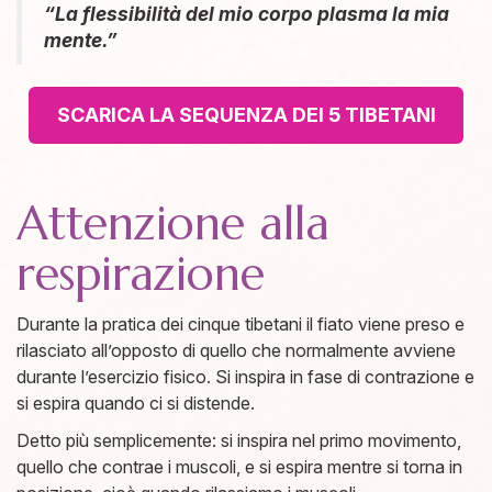
“La flessibilità del mio corpo plasma la mia
mente.”
SCARICA LA SEQUENZA DEI 5 TIBETANI
Attenzione alla
respirazione
Durante la pratica dei cinque tibetani il fiato viene preso e
rilasciato all’opposto di quello che normalmente avviene
durante l’esercizio fisico. Si inspira in fase di contrazione e
si espira quando ci si distende.
Detto più semplicemente: si inspira nel primo movimento,
quello che contrae i muscoli, e si espira mentre si torna in