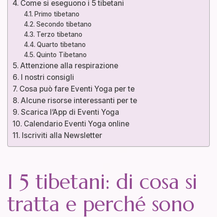
Come si eseguono i 5 tibetani
Primo tibetano
Secondo tibetano
Terzo tibetano
Quarto tibetano
Quinto Tibetano
Attenzione alla respirazione
I nostri consigli
Cosa può fare Eventi Yoga per te
Alcune risorse interessanti per te
Scarica l’App di Eventi Yoga
Calendario Eventi Yoga online
Iscriviti alla Newsletter
I 5 tibetani: di cosa si
tratta e perché sono