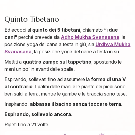
Quinto Tibetano
Ed eccoci al
quinto dei 5 tibetani
, chiamato
“i due
cani”
perché prevede sia
Adho Mukha Svanasana
, la
posizione yoga del cane a testa in giù, sia
Urdhva Mukha
Svanasana
, la posizione yoga del cane a testa in su.
Mettiti a
quattro zampe sul tappetino
, spostando le
mani un po’ in avanti delle spalle.
Espirando, sollevati fino ad assumere la
forma di una V
al contrario
. I palmi delle mani e le piante dei piedi sono
ben saldi a terra, mentre le gambe e le braccia sono tese.
Inspirando,
abbassa il bacino senza toccare terra
.
Espirando, sollevalo ancora
.
Ripeti fino a 21 volte.