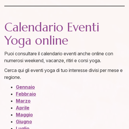
Calendario Eventi
Yoga online
Puoi consultare il calendario eventi anche online con
numerosi weekend, vacanze, ritiri e corsi yoga.
Cerca qui gli eventi yoga di tuo interesse divisi per mese e
regione.
Gennaio
Febbraio
Marzo
Aprile
Maggio
Giugno
Luglio