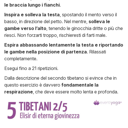
le braccia lungo i fianchi
.
Inspira e solleva la testa
, spostando il mento verso il
basso, in direzione del petto. Nel mentre,
solleva le
gambe verso l’alto
, tenendo le ginocchia dritte o più che
riesci. Non forzarti troppo, rischieresti di farti male.
Espira abbassando lentamente la testa e riportando
le gambe nella posizione di partenza
. Rilassati
completamente.
Esegui fino a 21 ripetizioni.
Dalla descrizione del secondo tibetano si evince che in
questo esercizio è davvero
fondamentale la
respirazione
, che deve essere molto lenta e profonda.