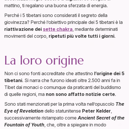
mattino, ti regalano una buona sferzata di energia.
Perché i 5 tibetani sono considerati il segreto della
giovinezza? Perché l’obiettivo principale dei 5 tibetani è la
riattivazione dei
sette chakra
, mediante determinati
movimenti del corpo,
ripetuti più volte tutti i giorni
.
La loro origine
Non ci sono fonti accreditate che attestino
l’origine dei 5
tibetani
. Si narra che furono ideati oltre 2.500 anni fa in
Tibet dai monaci o comunque da praticanti del buddismo
di quelle regioni, ma
non sono affatto notizie certe
.
Sono stati menzionati per la prima volta nell’opuscolo
The
Eye of Revelation
dello statunitense
Peter Kelder
,
successivamente ristampato come
Ancient Secret of the
Fountain of Youth
, che, oltre a spiegare in modo