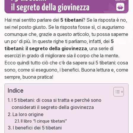
Hai mai sentito parlare dei
5 tibetani
? Se la risposta è no,
sei nel posto giusto. Se la risposta fosse sì, ci auguriamo
comunque che, grazie a questo articolo, tu possa saperne
un po’ di più. In queste righe ti parliamo, infatti, dei
5
tibetani: il segreto della giovinezza
, una serie di
esercizi in grado di migliorare sia il corpo che la mente.
Ecco quindi tutto ciò che c’è da sapere sui 5 tibetani: cosa
sono, come si eseguono, i benefici. Buona lettura e, come
sempre, buona pratica!
Indice
I 5 tibetani: di cosa si tratta e perché sono
considerati il segreto della giovinezza
La loro origine
Il libro “I cinque tibetani”
I benefici dei 5 tibetani