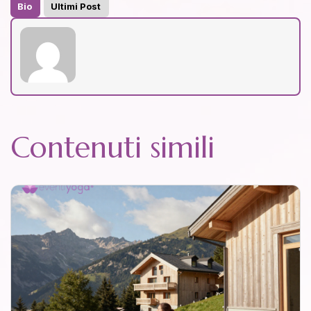
Bio
Ultimi Post
Contenuti simili