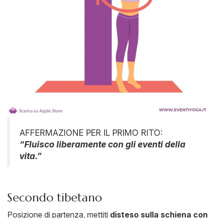
AFFERMAZIONE PER IL PRIMO RITO:
“Fluisco liberamente con gli eventi della
vita.”
Secondo tibetano
Posizione di partenza, mettiti
disteso sulla schiena con