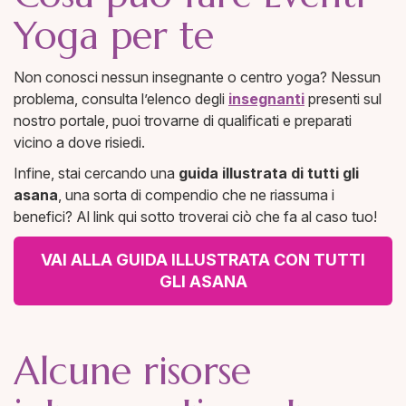
Yoga per te
Non conosci nessun insegnante o centro yoga? Nessun
problema, consulta l’elenco degli
insegnanti
presenti sul
nostro portale, puoi trovarne di qualificati e preparati
vicino a dove risiedi.
Infine, stai cercando una
guida illustrata di tutti gli
asana
, una sorta di compendio che ne riassuma i
benefici? Al link qui sotto troverai ciò che fa al caso tuo!
VAI ALLA GUIDA ILLUSTRATA CON TUTTI
GLI ASANA
Alcune risorse