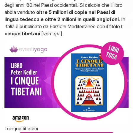
degli anni ’80 nei Paesi occidentali. Si calcola che il libro
abbia venduto
oltre 5 milioni di copie
nei Paesi di
lingua tedesca e oltre 2 milioni in quelli anglofoni
. In
Italia è pubblicato da Edizioni Mediterranee con il titolo
I
cinque tibetani
[
vedi qui
].
I cinque tibetani