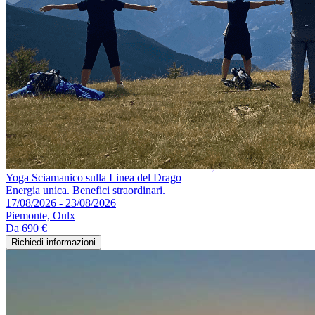
Yoga Sciamanico sulla Linea del Drago
Energia unica. Benefici straordinari.
17/08/2026 - 23/08/2026
Piemonte, Oulx
Da
690 €
Richiedi informazioni