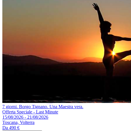
7 giorni. Borgo Tignano. Una Maestra vera.
Offerta Speciale - Last Minute
15/08/2026 - 21/08/2026
Toscana, Volterra
Da
490 €