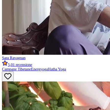
Sara
Ravagnan
5,0
1 recensione
Campane Tibetane
Energyoga
Hatha Yoga