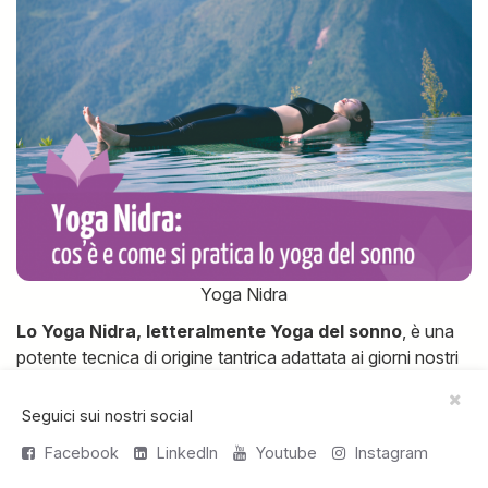
Yoga Nidra
Lo Yoga Nidra, letteralmente Yoga del sonno
, è una
potente tecnica di origine tantrica adattata ai giorni nostri
dal maestro contemporaneo indiano
Swami
Satyananda Saraswati
. Egli notò che nello stato di
Seguici sui nostri social
veglia che precede il sonno la mente diventa più ricettiva
Facebook
LinkedIn
Youtube
Instagram
e, attraverso un rilassamento guidato dalla voce di un