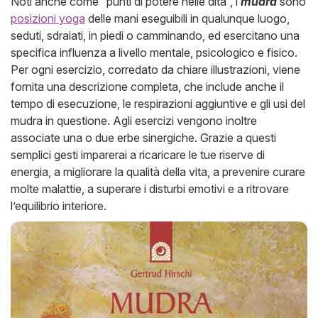
Noti anche come “punti di potere nelle dita”, i
mudra
sono
posizioni yoga
delle mani eseguibili in qualunque luogo,
seduti, sdraiati, in piedi o camminando, ed esercitano una
specifica influenza a livello mentale, psicologico e fisico.
Per ogni esercizio, corredato da chiare illustrazioni, viene
fornita una descrizione completa, che include anche il
tempo di esecuzione, le respirazioni aggiuntive e gli usi del
mudra in questione. Agli esercizi vengono inoltre
associate una o due erbe sinergiche. Grazie a questi
semplici gesti imparerai a ricaricare le tue riserve di
energia, a migliorare la qualità della vita, a prevenire curare
molte malattie, a superare i disturbi emotivi e a ritrovare
l’equilibrio interiore.