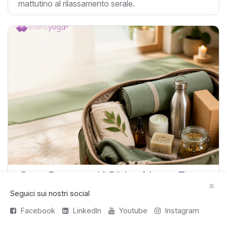
mattutino al rilassamento serale.
Cosa Portare Al Ritiro Yoga: 7
Prodotti Naturali Consigliati
Seguici sui nostri social
Facebook
LinkedIn
Youtube
Instagram
Cosa portare ritiro yoga: 7 prodotti naturali